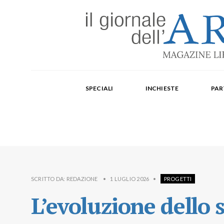
Edizione mensile cartacea: 2002-2014. Edizione digit
Fondatore: Carlo Olmo. Direttore: Michele Roda. Cap
SPECIALI
INCHIESTE
PAR
Paola Repellino, Veronica Rodenigo, Cecilia Rosa, Ub
SCRITTO DA:
REDAZIONE
•
1 LUGLIO 2026
•
PROGETTI
L’evoluzione dello 