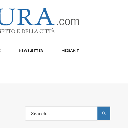
-1369
a Corte, Milena Farina, Arianna Panarella, Maria
E
NEWSLETTER
MEDIAKIT