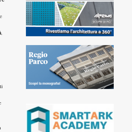
e
à
,
ti
e
a