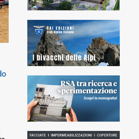
do
e
re