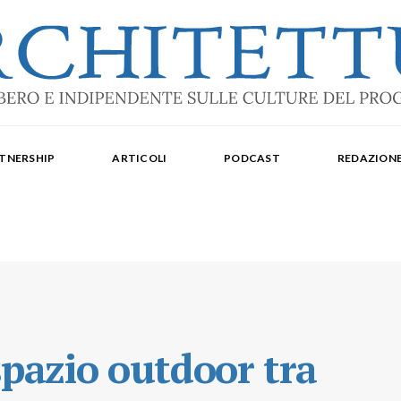
ale: dal 2015. Iscrizione al Tribunale di Torino n. 10213 del 24/09/2020 - ISSN 2284
oredattrice: Laura Milan. Redazione: Cristiana Chiorino, Luigi Bartolomei, Ilaria L
TNERSHIP
ARTICOLI
PODCAST
REDAZION
aldo Spina. Editore Delegato per The Architectural Post: Luca Gibello.
spazio outdoor tra