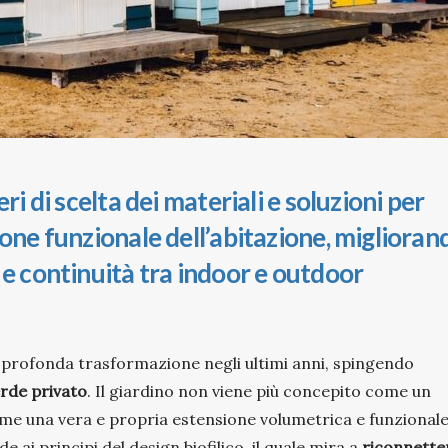
ri di scelta dei materiali e soluzioni per
ione funzionale dell’abitazione, miglioran
 e continuità tra indoor e outdoor
a profonda trasformazione negli ultimi anni, spingendo
erde privato
. Il giardino non viene più concepito come un
e una vera e propria estensione volumetrica e funzional
 ai principi del design biofilico, il quale mira a
riconnette