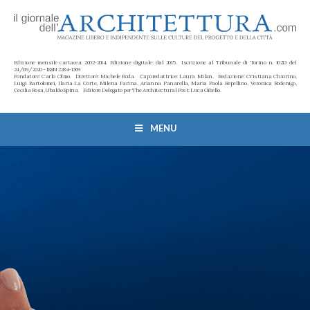
Edizione mensile cartacea: 2002-2014. Edizione digitale: dal 2015. Iscrizione al Tribunale di Torino n. 10213 del
24/09/2020 - ISSN 2284-1369
Fondatore: Carlo Olmo. Direttore: Michele Roda. Caporedattrice: Laura Milan. Redazione: Cristiana Chiorino,
Luigi Bartolomei, Ilaria La Corte, Milena Farina, Arianna Panarella, Maria Paola Repellino, Veronica Rodenigo,
Cecilia Rosa, Ubaldo Spina. Editore Delegato per The Architectural Post: Luca Gibello.
MENU