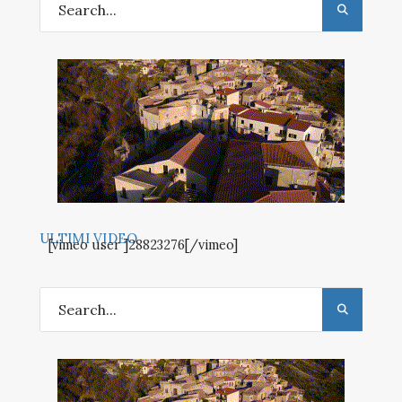
ULTIMI VIDEO
[vimeo user ]28823276[/vimeo]