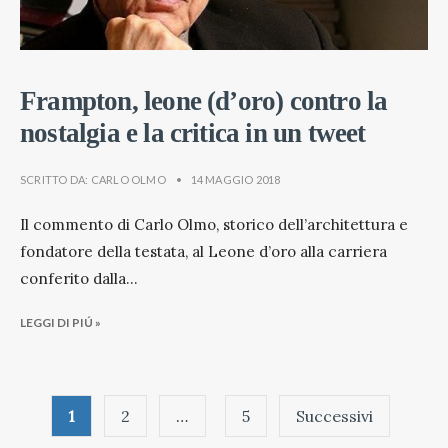
Frampton, leone (d’oro) contro la
nostalgia e la critica in un tweet
SCRITTO DA:
CARLO OLMO
•
14 MAGGIO 2018
Il commento di Carlo Olmo, storico dell’architettura e
fondatore della testata, al Leone d’oro alla carriera
conferito dalla
...
LEGGI DI PIÚ »
Paginazione
1
2
…
5
Successivi
degli