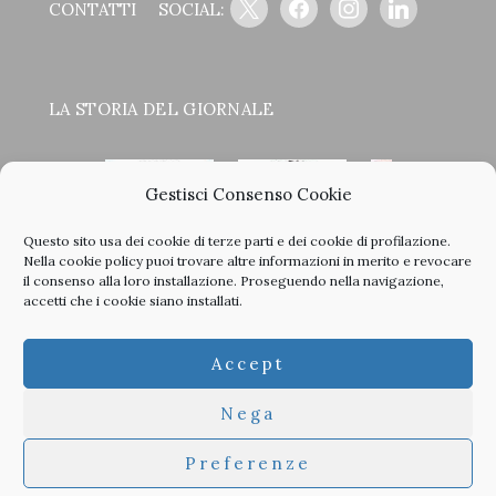
CONTATTI
SOCIAL:
LA STORIA DEL GIORNALE
Gestisci Consenso Cookie
Questo sito usa dei cookie di terze parti e dei cookie di profilazione.
<
>
Nella
cookie policy
puoi trovare altre informazioni in merito e revocare
il consenso alla loro installazione. Proseguendo nella navigazione,
accetti che i cookie siano installati.
Clicca sulle copertine, scopri la storia del giornale e sfoglia
Accept
tutti i nostri vecchi numeri in PDF.
Nega
Preferenze
© 2026 TheArchitecturalPost -
Privacy
-
Informativa Cookies
-
Developed by
Studioata