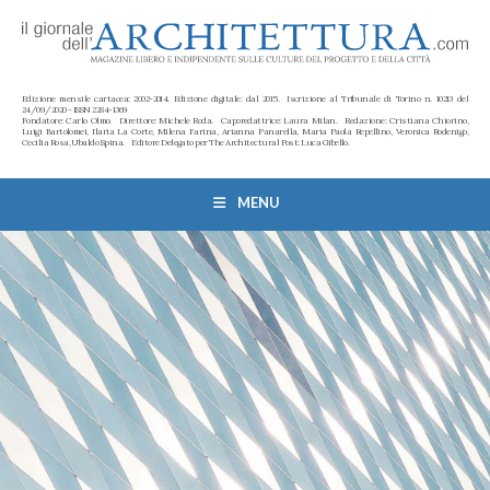
Edizione mensile cartacea: 2002-2014. Edizione digitale: dal 2015. Iscrizione al Tribunale di Torino n. 10213 del
24/09/2020 - ISSN 2284-1369
Fondatore: Carlo Olmo. Direttore: Michele Roda. Caporedattrice: Laura Milan. Redazione: Cristiana Chiorino,
Luigi Bartolomei, Ilaria La Corte, Milena Farina, Arianna Panarella, Maria Paola Repellino, Veronica Rodenigo,
Cecilia Rosa, Ubaldo Spina. Editore Delegato per The Architectural Post: Luca Gibello.
MENU