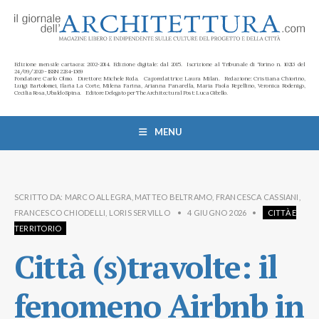
Edizione mensile cartacea: 2002-2014. Edizione digitale: dal 2015. Iscrizione al Tribunale di Torino n. 10213 del
24/09/2020 - ISSN 2284-1369
Fondatore: Carlo Olmo. Direttore: Michele Roda. Caporedattrice: Laura Milan. Redazione: Cristiana Chiorino,
Luigi Bartolomei, Ilaria La Corte, Milena Farina, Arianna Panarella, Maria Paola Repellino, Veronica Rodenigo,
Cecilia Rosa, Ubaldo Spina. Editore Delegato per The Architectural Post: Luca Gibello.
MENU
SCRITTO DA:
MARCO ALLEGRA
,
MATTEO BELTRAMO
,
FRANCESCA CASSIANI
,
FRANCESCO CHIODELLI
,
LORIS SERVILLO
•
4 GIUGNO 2026
•
CITTÀ E
TERRITORIO
Città (s)travolte: il
fenomeno Airbnb in