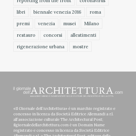
reporting from the front
coronavirus
libri
biennale venezia 2016
roma
premi
venezia
musei
Milano
restauro
concorsi
allestimenti
rigenerazione urbana
mostre
«Il Giornale dell’Architettura» è un marchio registrato e
concesso in licenza da Società Editrice Allemandi a r.l.
all’associazione culturale The Architectural Post;
ilgiornaledellarchitettura.com è un Domain Name
registrato e concesso in licenza da Società Editrice
Allemandi a r.l. a The Architectural Post, editore della