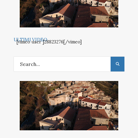
ULTIMI VIDEO
[vimeo user ]28823276[/vimeo]