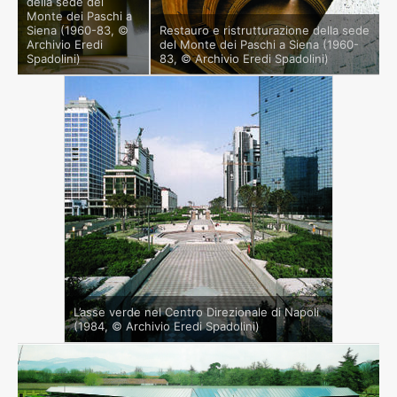
della sede del
Monte dei Paschi a
Siena (1960-83, ©
Restauro e ristrutturazione della sede
Archivio Eredi
del Monte dei Paschi a Siena (1960-
Spadolini)
83, © Archivio Eredi Spadolini)
L’asse verde nel Centro Direzionale di Napoli
(1984, © Archivio Eredi Spadolini)