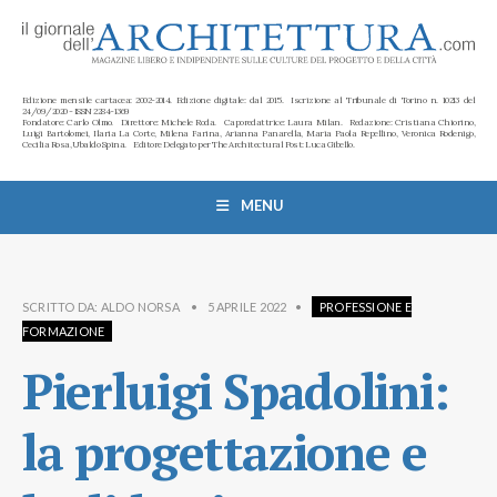
Edizione mensile cartacea: 2002-2014. Edizione digitale: dal 2015. Iscrizione al Tribunale di Torino n. 10213 del
24/09/2020 - ISSN 2284-1369
Fondatore: Carlo Olmo. Direttore: Michele Roda. Caporedattrice: Laura Milan. Redazione: Cristiana Chiorino,
Luigi Bartolomei, Ilaria La Corte, Milena Farina, Arianna Panarella, Maria Paola Repellino, Veronica Rodenigo,
Cecilia Rosa, Ubaldo Spina. Editore Delegato per The Architectural Post: Luca Gibello.
MENU
SCRITTO DA:
ALDO NORSA
•
5 APRILE 2022
•
PROFESSIONE E
FORMAZIONE
Pierluigi Spadolini:
la progettazione e