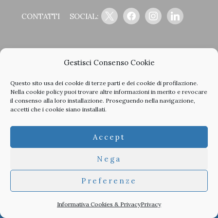
x
facebook
instagram
linkedin
CONTATTI
SOCIAL:
LA STORIA DEL GIORNALE
Gestisci Consenso Cookie
Questo sito usa dei cookie di terze parti e dei cookie di profilazione.
Nella
cookie policy
puoi trovare altre informazioni in merito e revocare
il consenso alla loro installazione. Proseguendo nella navigazione,
accetti che i cookie siano installati.
<
>
Accept
Nega
Clicca sulle copertine, scopri la storia del giornale e sfoglia
tutti i nostri vecchi numeri in PDF.
Preferenze
Informativa Cookies & Privacy
Privacy