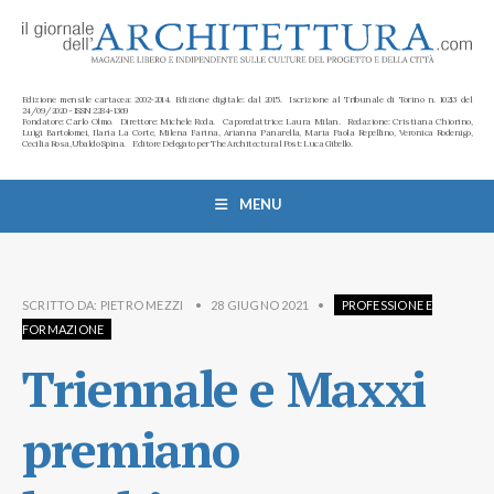
Edizione mensile cartacea: 2002-2014. Edizione digitale: dal 2015. Iscrizione al Tribunale di Torino n. 10213 del
24/09/2020 - ISSN 2284-1369
Fondatore: Carlo Olmo. Direttore: Michele Roda. Caporedattrice: Laura Milan. Redazione: Cristiana Chiorino,
Luigi Bartolomei, Ilaria La Corte, Milena Farina, Arianna Panarella, Maria Paola Repellino, Veronica Rodenigo,
Cecilia Rosa, Ubaldo Spina. Editore Delegato per The Architectural Post: Luca Gibello.
MENU
SCRITTO DA:
PIETRO MEZZI
•
28 GIUGNO 2021
•
PROFESSIONE E
FORMAZIONE
Triennale e Maxxi
premiano