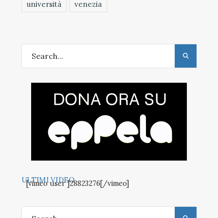
università
venezia
ULTIMI VIDEO
[vimeo user ]28823276[/vimeo]