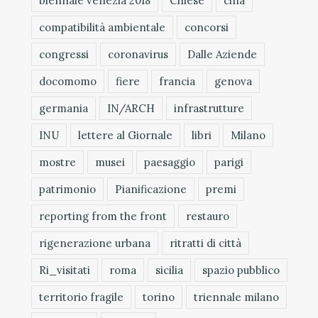
biennale venezia 2018
Chiese
cina
compatibilità ambientale
concorsi
congressi
coronavirus
Dalle Aziende
docomomo
fiere
francia
genova
germania
IN/ARCH
infrastrutture
INU
lettere al Giornale
libri
Milano
mostre
musei
paesaggio
parigi
patrimonio
Pianificazione
premi
reporting from the front
restauro
rigenerazione urbana
ritratti di città
Ri_visitati
roma
sicilia
spazio pubblico
territorio fragile
torino
triennale milano