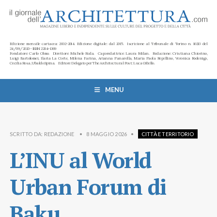
Edizione mensile cartacea: 2002-2014. Edizione digitale: dal 2015. Iscrizione al Tribunale di Torino n. 10213 del
24/09/2020 - ISSN 2284-1369
Fondatore: Carlo Olmo. Direttore: Michele Roda. Caporedattrice: Laura Milan. Redazione: Cristiana Chiorino,
Luigi Bartolomei, Ilaria La Corte, Milena Farina, Arianna Panarella, Maria Paola Repellino, Veronica Rodenigo,
Cecilia Rosa, Ubaldo Spina. Editore Delegato per The Architectural Post: Luca Gibello.
MENU
SCRITTO DA:
REDAZIONE
•
8 MAGGIO 2026
•
CITTÀ E TERRITORIO
L’INU al World
Urban Forum di
Baku