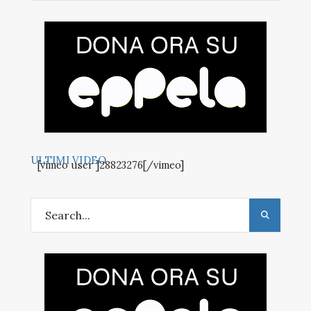
ULTIMI VIDEO
[vimeo user ]28823276[/vimeo]