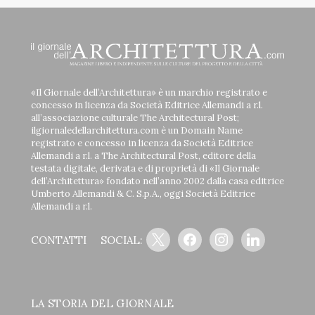
«Il Giornale dell’Architettura» è un marchio registrato e
concesso in licenza da Società Editrice Allemandi a r.l.
all’associazione culturale The Architectural Post;
ilgiornaledellarchitettura.com è un Domain Name
registrato e concesso in licenza da Società Editrice
Allemandi a r.l. a The Architectural Post, editore della
testata digitale, derivata e di proprietà di «Il Giornale
dell’Architettura» fondato nell’anno 2002 dalla casa editrice
Umberto Allemandi & C. S.p.A., oggi Società Editrice
Allemandi a r.l.
x
facebook
instagram
linkedin
CONTATTI
SOCIAL:
LA STORIA DEL GIORNALE