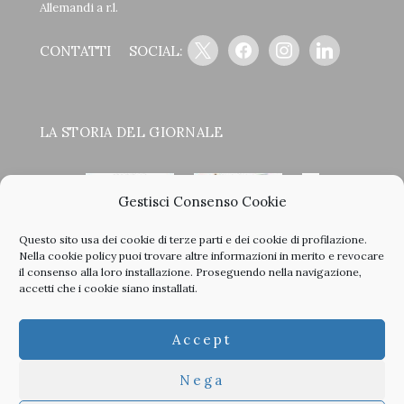
Allemandi a r.l.
x
facebook
instagram
linkedin
CONTATTI
SOCIAL:
LA STORIA DEL GIORNALE
Gestisci Consenso Cookie
Questo sito usa dei cookie di terze parti e dei cookie di profilazione.
<
>
Nella
cookie policy
puoi trovare altre informazioni in merito e revocare
il consenso alla loro installazione. Proseguendo nella navigazione,
accetti che i cookie siano installati.
Clicca sulle copertine, scopri la storia del giornale e sfoglia
Accept
tutti i nostri vecchi numeri in PDF.
Nega