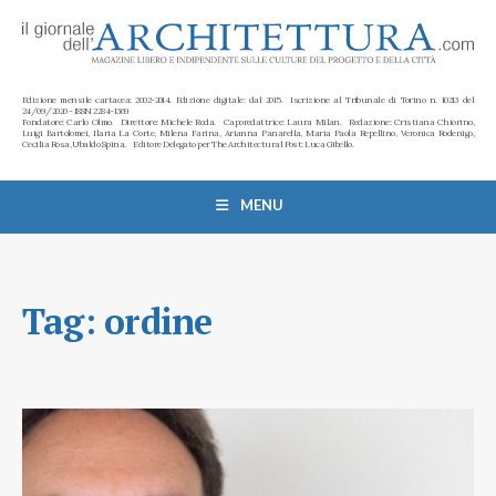
Edizione mensile cartacea: 2002-2014. Edizione digitale: dal 2015. Iscrizione al Tribunale di Torino n. 10213 del
24/09/2020 - ISSN 2284-1369
Fondatore: Carlo Olmo. Direttore: Michele Roda. Caporedattrice: Laura Milan. Redazione: Cristiana Chiorino,
Luigi Bartolomei, Ilaria La Corte, Milena Farina, Arianna Panarella, Maria Paola Repellino, Veronica Rodenigo,
Cecilia Rosa, Ubaldo Spina. Editore Delegato per The Architectural Post: Luca Gibello.
MENU
Tag:
ordine