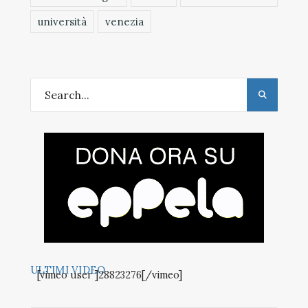
università
venezia
ULTIMI VIDEO
[vimeo user ]28823276[/vimeo]