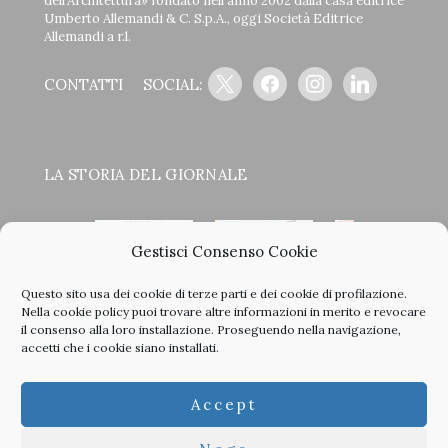
dell’Architettura» fondato nell’anno 2002 dalla casa editrice
Umberto Allemandi & C. S.p.A., oggi Società Editrice
Allemandi a r.l.
x
facebook
instagram
linkedin
CONTATTI
SOCIAL:
LA STORIA DEL GIORNALE
Gestisci Consenso Cookie
Questo sito usa dei cookie di terze parti e dei cookie di profilazione.
<
>
Nella
cookie policy
puoi trovare altre informazioni in merito e revocare
il consenso alla loro installazione. Proseguendo nella navigazione,
accetti che i cookie siano installati.
Clicca sulle copertine, scopri la storia del giornale e sfoglia
Accept
tutti i nostri vecchi numeri in PDF.