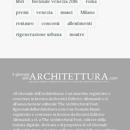
libri
biennale venezia 2016
roma
premi
venezia
musei
Milano
restauro
concorsi
allestimenti
rigenerazione urbana
mostre
«Il Giornale dell’Architettura» è un marchio registrato e
concesso in licenza da Società Editrice Allemandi a r.l.
all’associazione culturale The Architectural Post;
ilgiornaledellarchitettura.com è un Domain Name
registrato e concesso in licenza da Società Editrice
Allemandi a r.l. a The Architectural Post, editore della
testata digitale, derivata e di proprietà di «Il Giornale