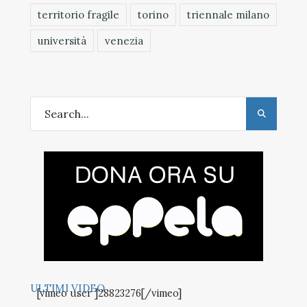
territorio fragile
torino
triennale milano
università
venezia
ULTIMI VIDEO
[vimeo user ]28823276[/vimeo]