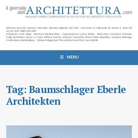
Edizione mensile cartacea: 2002-2014. Edizione digitale: dal 2015. Iscrizione al Tribunale di Torino n. 10213 del
24/09/2020 - ISSN 2284-1369
Fondatore: Carlo Olmo. Direttore: Michele Roda. Caporedattrice: Laura Milan. Redazione: Cristiana Chiorino,
Luigi Bartolomei, Ilaria La Corte, Milena Farina, Arianna Panarella, Maria Paola Repellino, Veronica Rodenigo,
Cecilia Rosa, Ubaldo Spina. Editore Delegato per The Architectural Post: Luca Gibello.
MENU
Tag:
Baumschlager Eberle
Architekten