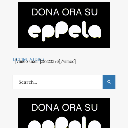
ULTIMI VIDEO
[vimeo user ]28823276[/vimeo]