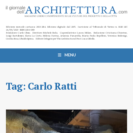
Edizione mensile cartacea: 2002-2014. Edizione digitale: dal 2015. Iscrizione al Tribunale di Torino n. 10213 del
24/09/2020 - ISSN 2284-1369
Fondatore: Carlo Olmo. Direttore: Michele Roda. Caporedattrice: Laura Milan. Redazione: Cristiana Chiorino,
Luigi Bartolomei, Ilaria La Corte, Milena Farina, Arianna Panarella, Maria Paola Repellino, Veronica Rodenigo,
Cecilia Rosa, Ubaldo Spina. Editore Delegato per The Architectural Post: Luca Gibello.
MENU
Tag:
Carlo Ratti