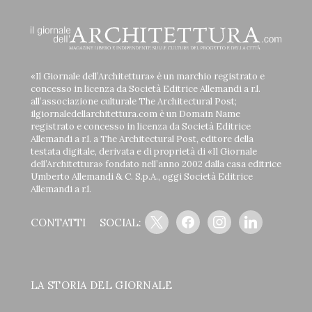
«Il Giornale dell’Architettura» è un marchio registrato e
concesso in licenza da Società Editrice Allemandi a r.l.
all’associazione culturale The Architectural Post;
ilgiornaledellarchitettura.com è un Domain Name
registrato e concesso in licenza da Società Editrice
Allemandi a r.l. a The Architectural Post, editore della
testata digitale, derivata e di proprietà di «Il Giornale
dell’Architettura» fondato nell’anno 2002 dalla casa editrice
Umberto Allemandi & C. S.p.A., oggi Società Editrice
Allemandi a r.l.
x
facebook
instagram
linkedin
CONTATTI
SOCIAL:
LA STORIA DEL GIORNALE