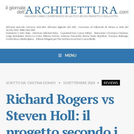
Edizione mensile cartacea: 2002-2014. Edizione digitale: dal 2015. Iscrizione al Tribunale di Torino n. 10213 del
24/09/2020 - ISSN 2284-1369
Fondatore: Carlo Olmo. Direttore: Michele Roda. Caporedattrice: Laura Milan. Redazione: Cristiana Chiorino,
Luigi Bartolomei, Ilaria La Corte, Milena Farina, Arianna Panarella, Maria Paola Repellino, Veronica Rodenigo,
Cecilia Rosa, Ubaldo Spina. Editore Delegato per The Architectural Post: Luca Gibello.
MENU
SCRITTO DA:
CRISTINA DONATI
•
10 SETTEMBRE 2018
•
REVIEWS
Richard Rogers vs
Steven Holl: il
progetto secondo i