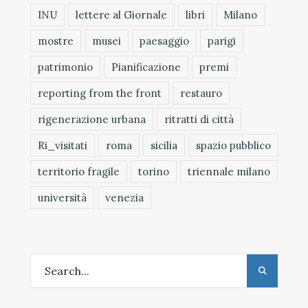
INU
lettere al Giornale
libri
Milano
mostre
musei
paesaggio
parigi
patrimonio
Pianificazione
premi
reporting from the front
restauro
rigenerazione urbana
ritratti di città
Ri_visitati
roma
sicilia
spazio pubblico
territorio fragile
torino
triennale milano
università
venezia