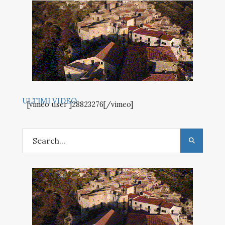
ULTIMI VIDEO
[vimeo user ]28823276[/vimeo]