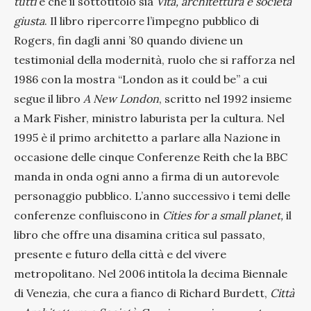
tutti
e che il sottotitolo sia
Vita, architettura e società
giusta
. Il libro ripercorre l’impegno pubblico di
Rogers, fin dagli anni ’80 quando diviene un
testimonial della modernità, ruolo che si rafforza nel
1986 con la mostra “London as it could be” a cui
segue il libro
A New London
, scritto nel 1992 insieme
a Mark Fisher, ministro laburista per la cultura. Nel
1995 è il primo architetto a parlare alla Nazione in
occasione delle cinque Conferenze Reith che la BBC
manda in onda ogni anno a firma di un autorevole
personaggio pubblico. L’anno successivo i temi delle
conferenze confluiscono in
Cities for a small planet,
il
libro che offre una disamina critica sul passato,
presente e futuro della città e del vivere
metropolitano. Nel 2006 intitola la decima Biennale
di Venezia, che cura a fianco di Richard Burdett,
Città