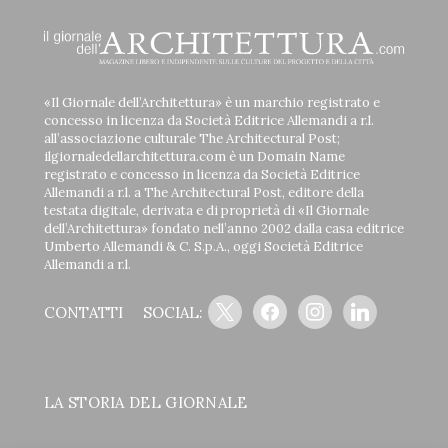
«Il Giornale dell’Architettura» è un marchio registrato e
concesso in licenza da Società Editrice Allemandi a r.l.
all’associazione culturale The Architectural Post;
ilgiornaledellarchitettura.com è un Domain Name
registrato e concesso in licenza da Società Editrice
Allemandi a r.l. a The Architectural Post, editore della
testata digitale, derivata e di proprietà di «Il Giornale
dell’Architettura» fondato nell’anno 2002 dalla casa editrice
Umberto Allemandi & C. S.p.A., oggi Società Editrice
Allemandi a r.l.
x
facebook
instagram
linkedin
CONTATTI
SOCIAL:
LA STORIA DEL GIORNALE