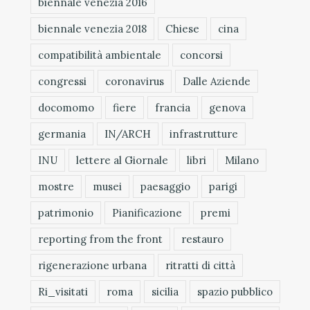
biennale venezia 2016
biennale venezia 2018
Chiese
cina
compatibilità ambientale
concorsi
congressi
coronavirus
Dalle Aziende
docomomo
fiere
francia
genova
germania
IN/ARCH
infrastrutture
INU
lettere al Giornale
libri
Milano
mostre
musei
paesaggio
parigi
patrimonio
Pianificazione
premi
reporting from the front
restauro
rigenerazione urbana
ritratti di città
Ri_visitati
roma
sicilia
spazio pubblico