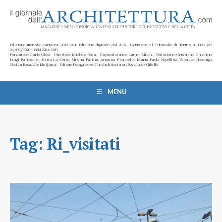
Edizione mensile cartacea: 2002-2014. Edizione digitale: dal 2015. Iscrizione al Tribunale di Torino n. 10213 del
24/09/2020 - ISSN 2284-1369
Fondatore: Carlo Olmo. Direttore: Michele Roda. Caporedattrice: Laura Milan. Redazione: Cristiana Chiorino,
Luigi Bartolomei, Ilaria La Corte, Milena Farina, Arianna Panarella, Maria Paola Repellino, Veronica Rodenigo,
Cecilia Rosa, Ubaldo Spina. Editore Delegato per The Architectural Post: Luca Gibello.
MENU
Tag:
Ri_visitati