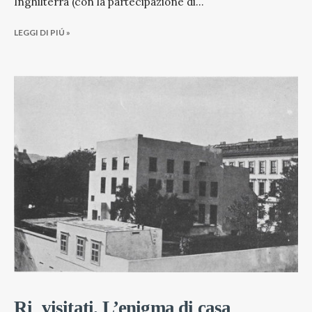
Inghilterra (con la partecipazione di
...
LEGGI DI PIÚ »
Ri_visitati. L’enigma di casa