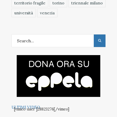
territorio fragile
torino
triennale milano
università
venezia
ULTIMI VIDEO
[vimeo user ]28823276[/vimeo]