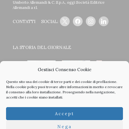
Umberto Allemandi & C. S.p.A., oggi Società Editrice
Allemandi a r.l.
x
facebook
instagram
linkedin
CONTATTI
SOCIAL:
LA STORIA DEL GIORNALE
Gestisci Consenso Cookie
Questo sito usa dei cookie di terze parti e dei cookie di profilazione.
<
>
Nella
cookie policy
puoi trovare altre informazioni in merito e revocare
il consenso alla loro installazione. Proseguendo nella navigazione,
accetti che i cookie siano installati.
Clicca sulle copertine, scopri la storia del giornale e sfoglia
Accept
tutti i nostri vecchi numeri in PDF.
Nega