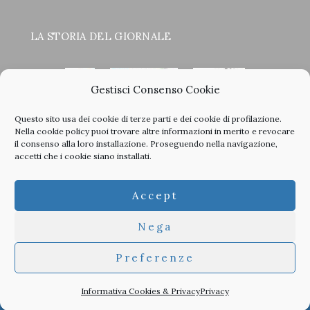
LA STORIA DEL GIORNALE
Gestisci Consenso Cookie
Questo sito usa dei cookie di terze parti e dei cookie di profilazione.
<
>
Nella
cookie policy
puoi trovare altre informazioni in merito e revocare
il consenso alla loro installazione. Proseguendo nella navigazione,
accetti che i cookie siano installati.
Clicca sulle copertine, scopri la storia del giornale e sfoglia
Accept
tutti i nostri vecchi numeri in PDF.
Nega
Preferenze
© 2026 TheArchitecturalPost -
Privacy
-
Informativa Cookies
-
Developed by
Studioata
Informativa Cookies & Privacy
Privacy