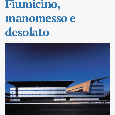
Fiumicino,
manomesso e
desolato