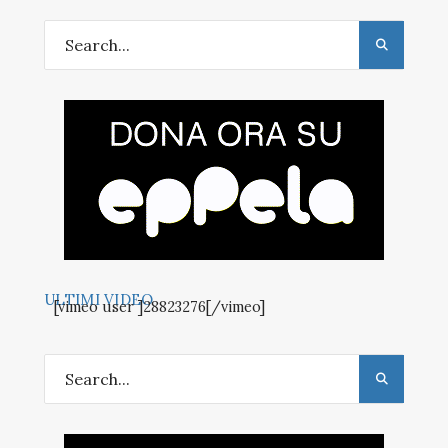
ULTIMI VIDEO
[vimeo user ]28823276[/vimeo]