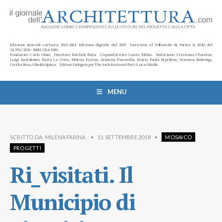
Edizione mensile cartacea: 2002-2014. Edizione digitale: dal 2015. Iscrizione al Tribunale di Torino n. 10213 del
24/09/2020 - ISSN 2284-1369
Fondatore: Carlo Olmo. Direttore: Michele Roda. Caporedattrice: Laura Milan. Redazione: Cristiana Chiorino,
Luigi Bartolomei, Ilaria La Corte, Milena Farina, Arianna Panarella, Maria Paola Repellino, Veronica Rodenigo,
Cecilia Rosa, Ubaldo Spina. Editore Delegato per The Architectural Post: Luca Gibello.
MENU
SCRITTO DA:
MILENA FARINA
•
11 SETTEMBRE 2018
•
MOSAICO
PROGETTI
Ri_visitati. Il
Municipio di