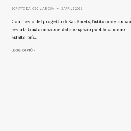
SCRITTO DA:
CECILIA ROSA
•
5 APRILE 2026
Con l’avvio del progetto di Bas Smets, l’istituzione roma
avvia la trasformazione del suo spazio pubblico: meno
asfalto, più
...
LEGGI DI PIÚ »