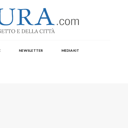
-1369
a Corte, Milena Farina, Arianna Panarella, Maria
E
NEWSLETTER
MEDIAKIT