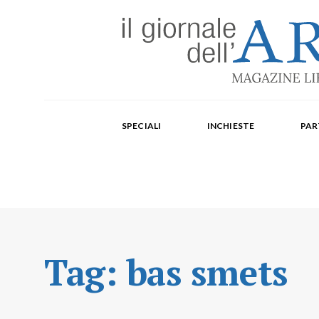
Edizione mensile cartacea: 2002-2014. Edizione digit
Fondatore: Carlo Olmo. Direttore: Michele Roda. Cap
SPECIALI
INCHIESTE
PAR
Paola Repellino, Veronica Rodenigo, Cecilia Rosa, Ub
Tag:
bas smets