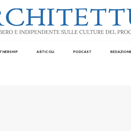
ale: dal 2015. Iscrizione al Tribunale di Torino n. 10213 del 24/09/2020 - ISSN 2284
oredattrice: Laura Milan. Redazione: Cristiana Chiorino, Luigi Bartolomei, Ilaria L
TNERSHIP
ARTICOLI
PODCAST
REDAZION
aldo Spina. Editore Delegato per The Architectural Post: Luca Gibello.