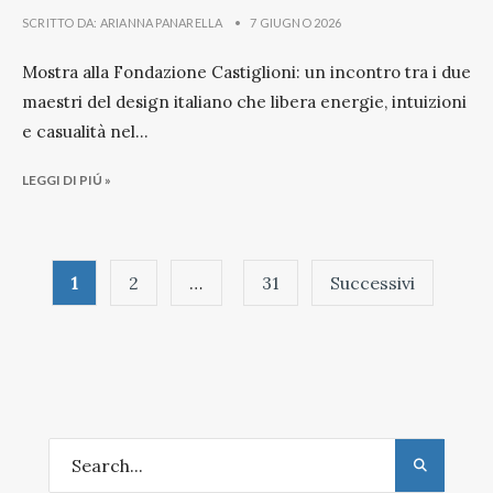
SCRITTO DA:
ARIANNA PANARELLA
•
7 GIUGNO 2026
Mostra alla Fondazione Castiglioni: un incontro tra i due
maestri del design italiano che libera energie, intuizioni
e casualità nel
...
LEGGI DI PIÚ »
Paginazione
1
2
…
31
Successivi
degli
articoli