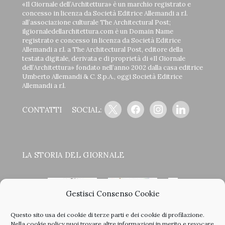
«Il Giornale dell’Architettura» è un marchio registrato e
concesso in licenza da Società Editrice Allemandi a r.l.
all’associazione culturale The Architectural Post;
ilgiornaledellarchitettura.com è un Domain Name
registrato e concesso in licenza da Società Editrice
Allemandi a r.l. a The Architectural Post, editore della
testata digitale, derivata e di proprietà di «Il Giornale
dell’Architettura» fondato nell’anno 2002 dalla casa editrice
Umberto Allemandi & C. S.p.A., oggi Società Editrice
Allemandi a r.l.
x
facebook
instagram
linkedin
CONTATTI
SOCIAL:
LA STORIA DEL GIORNALE
Gestisci Consenso Cookie
Questo sito usa dei cookie di terze parti e dei cookie di profilazione.
<
>
Nella
cookie policy
puoi trovare altre informazioni in merito e revocare