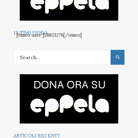
ULTIMI VIDEO
[vimeo user ]28823276[/vimeo]
ARTICOLI RECENTI