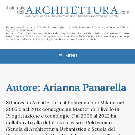
Edizione mensile cartacea: 2002-2014. Edizione digitale: dal 2015. Iscrizione al Tribunale di Torino n. 10213 del
24/09/2020 - ISSN 2284-1369
Fondatore: Carlo Olmo. Direttore: Michele Roda. Caporedattrice: Laura Milan. Redazione: Cristiana Chiorino,
Luigi Bartolomei, Ilaria La Corte, Milena Farina, Arianna Panarella, Maria Paola Repellino, Veronica Rodenigo,
Cecilia Rosa, Ubaldo Spina. Editore Delegato per The Architectural Post: Luca Gibello.
MENU
Autore:
Arianna Panarella
Si laurea in Architettura al Politecnico di Milano nel
2005 e nel 2012 consegue un Master di II livello in
Progettazione e tecnologie. Dal 2006 al 2022 ha
collaborato alla didattica presso il Politecnico
(Scuola di Architettura Urbanistica e Scuola del