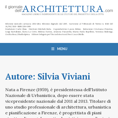
Edizione mensile cartacea: 2002-2014. Edizione digitale: dal 2015. Iscrizione al Tribunale di Torino n. 10213 del
24/09/2020 - ISSN 2284-1369
Fondatore: Carlo Olmo. Direttore: Michele Roda. Caporedattrice: Laura Milan. Redazione: Cristiana Chiorino,
Luigi Bartolomei, Ilaria La Corte, Milena Farina, Arianna Panarella, Maria Paola Repellino, Veronica Rodenigo,
Cecilia Rosa, Ubaldo Spina. Editore Delegato per The Architectural Post: Luca Gibello.
MENU
Autore:
Silvia Viviani
Nata a Firenze (1959), è presidentessa dell'Istituto
Nazionale di Urbanistica, dopo essere stata
vicepresidente nazionale dal 2011 al 2013. Titolare di
uno studio professionale di architettura, urbanistica
e pianificazione a Firenze, è progettista di piani