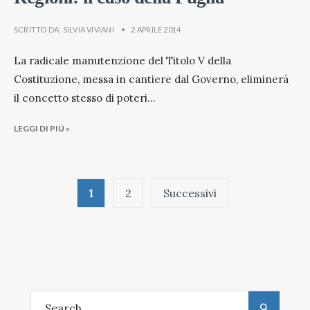
SCRITTO DA:
SILVIA VIVIANI
•
2 APRILE 2014
La radicale manutenzione del Titolo V della
Costituzione, messa in cantiere dal Governo, eliminerà
il concetto stesso di poteri
...
LEGGI DI PIÚ »
Paginazione
1
2
Successivi
degli
articoli