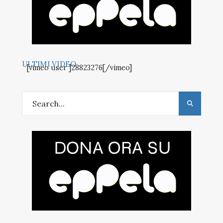
ULTIMI VIDEO
[vimeo user ]28823276[/vimeo]