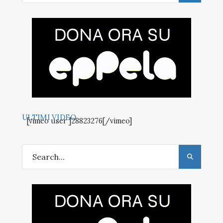
ULTIMI VIDEO
[vimeo user ]28823276[/vimeo]