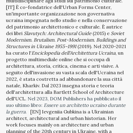
multidisciplinare agli studi sul patrimonio culturale.
[IT] È co-fondatrice dell'Urban Forms Center,
un'importante organizzazione non governativa
ucraina impegnata nello studio e nella conservazione
del patrimonio architettonico e culturale. È autrice
dei libri
Slavutych: Architectural Guide
(2015) e
Soviet
Modernism. Brutalism. Post-Modernism. Buildings and
Structures in Ukraine 1955–1991
(2019). Nel 2020-2021
ha curato l'
Enciclopedia dell'Architettura Ucraina
, un
progetto multimediale online che si occupa di
architettura, storia, critica, cinema e arti visive. A
seguito dell'invasione su vasta scala dell'Ucraina nel
2022, è stata costretta ad abbandonare la sua città
natale, Kharkiv. Dal 2023 insegna storia e teoria
dell'architettura alla Bartlett School of Architecture
dell'UCL.
Nel 2023, DOM Publishers ha pubblicato il
suo ultimo libro:
Essere un architetto ucraino durante
la guerra
.
[EN] Ievgeniia Gubkina is a Ukrainian
architect, architectural and urban historian. Her
work focuses mainly on architecture and urban
planning of the 20th century in Ukraine, with a