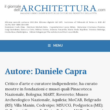
Edizione mensile cartacea: 2002-2014. Edizione digitale: dal 2015. Iscrizione al Tribunale di Torino n. 10213 del
24/09/2020 - ISSN 2284-1369
Fondatore: Carlo Olmo. Direttore: Michele Roda. Caporedattrice: Laura Milan. Redazione: Cristiana Chiorino,
Luigi Bartolomei, Ilaria La Corte, Milena Farina, Arianna Panarella, Maria Paola Repellino, Veronica Rodenigo,
Cecilia Rosa, Ubaldo Spina. Editore Delegato per The Architectural Post: Luca Gibello.
MENU
Autore:
Daniele Capra
Critico d’arte e curatore indipendente, ha curato
mostre in fondazioni e musei quali Pinacoteca
Nazionale, Bologna; MART, Rovereto; Museo
Archeologico Nazionale, Aquileia; MoCAB, Belgrado
(RS); Villa Manin, Codroipo; MSUCG, Podgorica (ME);