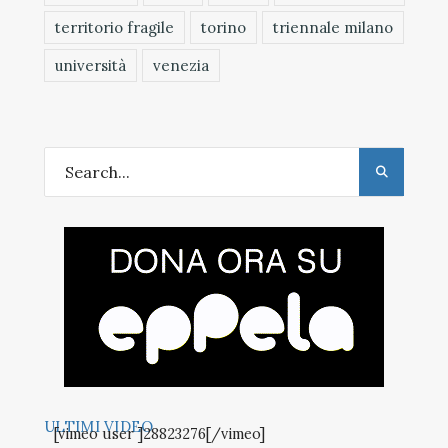
territorio fragile
torino
triennale milano
università
venezia
ULTIMI VIDEO
[vimeo user ]28823276[/vimeo]