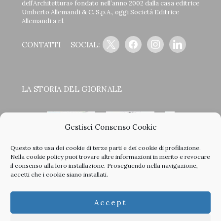
dell’Architettura» fondato nell’anno 2002 dalla casa editrice
Umberto Allemandi & C. S.p.A., oggi Società Editrice
Allemandi a r.l.
x
facebook
instagram
linkedin
CONTATTI
SOCIAL:
LA STORIA DEL GIORNALE
Gestisci Consenso Cookie
Questo sito usa dei cookie di terze parti e dei cookie di profilazione.
<
>
Nella
cookie policy
puoi trovare altre informazioni in merito e revocare
il consenso alla loro installazione. Proseguendo nella navigazione,
accetti che i cookie siano installati.
Clicca sulle copertine, scopri la storia del giornale e sfoglia
Accept
tutti i nostri vecchi numeri in PDF.