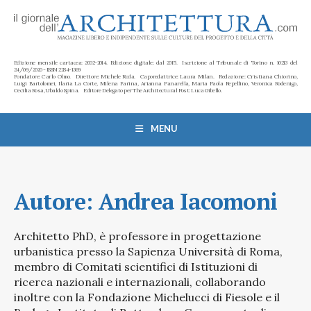
Edizione mensile cartacea: 2002-2014. Edizione digitale: dal 2015. Iscrizione al Tribunale di Torino n. 10213 del
24/09/2020 - ISSN 2284-1369
Fondatore: Carlo Olmo. Direttore: Michele Roda. Caporedattrice: Laura Milan. Redazione: Cristiana Chiorino,
Luigi Bartolomei, Ilaria La Corte, Milena Farina, Arianna Panarella, Maria Paola Repellino, Veronica Rodenigo,
Cecilia Rosa, Ubaldo Spina. Editore Delegato per The Architectural Post: Luca Gibello.
MENU
Autore:
Andrea Iacomoni
Architetto PhD, è professore in progettazione
urbanistica presso la Sapienza Università di Roma,
membro di Comitati scientifici di Istituzioni di
ricerca nazionali e internazionali, collaborando
inoltre con la Fondazione Michelucci di Fiesole e il