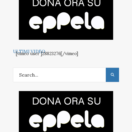
ULTIMI VIDEO
[vimeo user ]28823276[/vimeo]