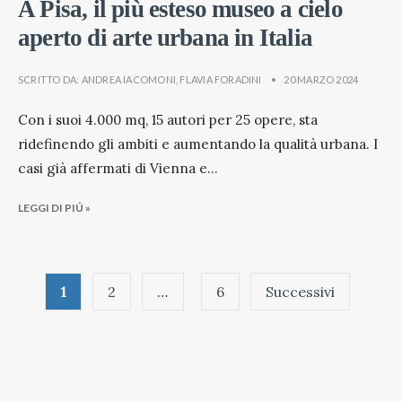
A Pisa, il più esteso museo a cielo
aperto di arte urbana in Italia
SCRITTO DA:
ANDREA IACOMONI
,
FLAVIA FORADINI
•
20 MARZO 2024
Con i suoi 4.000 mq, 15 autori per 25 opere, sta
ridefinendo gli ambiti e aumentando la qualità urbana. I
casi già affermati di Vienna e
...
LEGGI DI PIÚ »
Paginazione
1
2
…
6
Successivi
degli
articoli