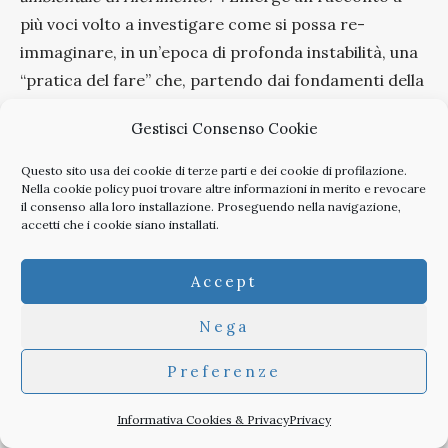
più voci volto a investigare come si possa re-
immaginare, in un’epoca di profonda instabilità, una
“pratica del fare” che, partendo dai fondamenti della
disciplina, sia in grado di proporre avanzamenti di
Gestisci Consenso Cookie
significato. Dal dialogo sembra configurarsi un
nuovo lessico con alcuni vocaboli in primo piano:
Questo sito usa dei cookie di terze parti e dei cookie di profilazione.
Nella
cookie policy
puoi trovare altre informazioni in merito e revocare
responsabilità, consapevolezza, ricerca, sensibilità,
il consenso alla loro installazione. Proseguendo nella navigazione,
ascolto, processo, territorio, sintesi, trasversalità,
accetti che i cookie siano installati.
leggerezza, disobbedienza, intenzionalità ed
equilibrio.
Accept
Nega
Preferenze
Officina Gio Ponti.
Informativa Cookies & Privacy
Privacy
Scrittura, grafica,