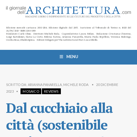
Edizione mensile cartacea: 2002-2014. Edizione digitale: dal 2015. Iscrizione al Tribunale di Torino n. 10213 del
24/09/2020 - ISSN 2284-1369
Fondatore: Carlo Olmo. Direttore: Michele Roda. Caporedattrice: Laura Milan. Redazione: Cristiana Chiorino,
Luigi Bartolomei, Ilaria La Corte, Milena Farina, Arianna Panarella, Maria Paola Repellino, Veronica Rodenigo,
Cecilia Rosa, Ubaldo Spina. Editore Delegato per The Architectural Post: Luca Gibello.
MENU
SCRITTO DA:
ARIANNA PANARELLA
,
MICHELE RODA
•
20 DICEMBRE
2023
•
MOSAICO
REVIEWS
Dal cucchiaio alla
città (sostenibile