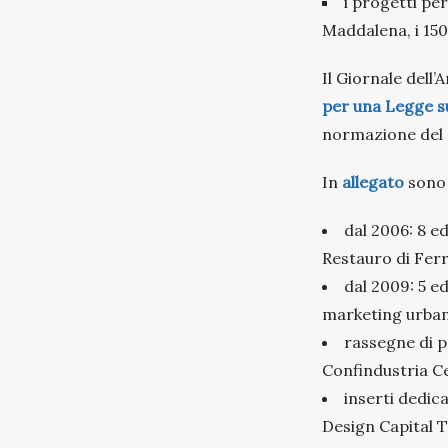
i progetti per
Maddalena, i 150 
Il Giornale dell’
per una Legge su
normazione del 
In
allegato
sono 
dal 2006: 8 e
Restauro di Fer
dal 2009: 5 ed
marketing urban
rassegne di p
Confindustria C
inserti dedic
Design Capital 