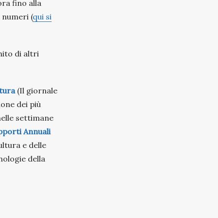
ra fino alla
 numeri (
qui si
ito di altri
ttura
(Il giornale
ione dei più
 nelle settimane
porti Annuali
ultura e delle
nologie della