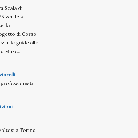
a Scala di
25 Verde a
e; la
rogetto di Corso
ia; le guide alle
ovo Museo
iarelli
 professionisti
izioni
voltosi a Torino