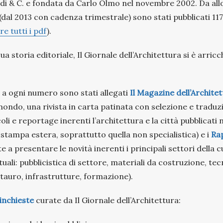
di & C. e fondata da Carlo Olmo nel novembre 2002. Da allo
dal 2013 con cadenza trimestrale) sono stati pubblicati 117
e tutti i pdf
).
ua storia editoriale, Il Giornale dell’Architettura si è arricch
 a ogni numero sono stati allegati
Il Magazine dell’Archite
 mondo, una rivista in carta patinata con selezione e traduz
icoli e reportage inerenti l’architettura e la città pubblicati
 stampa estera, soprattutto quella non specialistica) e i
Rap
 a presentare le novità inerenti i principali settori della c
ali: pubblicistica di settore, materiali da costruzione, tec
estauro, infrastrutture, formazione).
inchieste
curate da Il Giornale dell’Architettura: