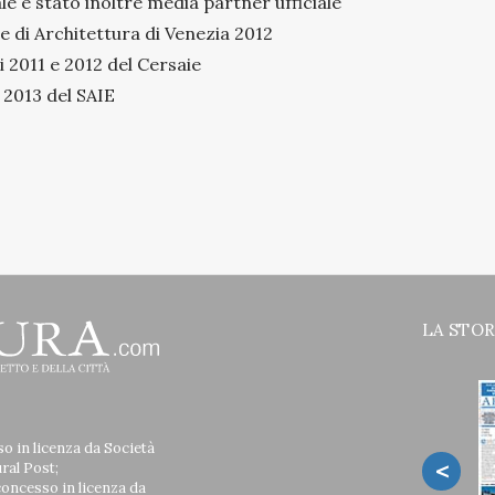
le è stato inoltre media partner ufficiale
le di Architettura di Venezia 2012
i 2011 e 2012 del Cersaie
 2013 del SAIE
LA STOR
so in licenza da Società
<
ural Post;
concesso in licenza da