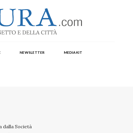
-1369
a Corte, Milena Farina, Arianna Panarella, Maria
E
NEWSLETTER
MEDIAKIT
a dalla Società