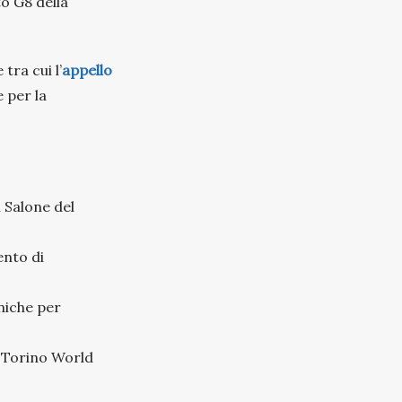
to G8 della
tra cui l’
appello
 per la
l Salone del
vento di
niche per
; Torino World