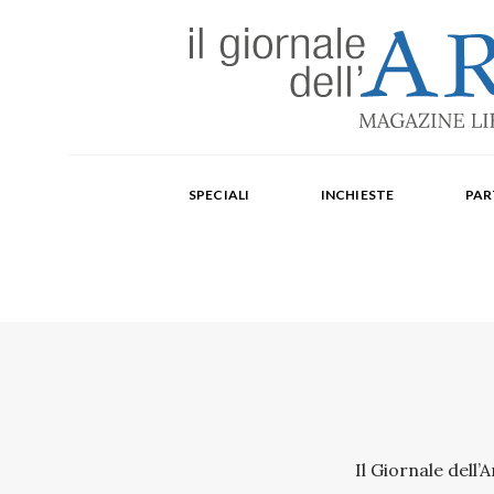
Edizione mensile cartacea: 2002-2014. Edizione digit
Fondatore: Carlo Olmo. Direttore: Michele Roda. Cap
SPECIALI
INCHIESTE
PAR
Paola Repellino, Veronica Rodenigo, Cecilia Rosa, Ub
Il Giornale dell