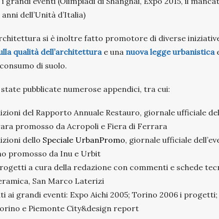
 i grandi eventi (Olimpiadi di Shanghai, Expo 2015, il manca
anni dell’Unità d’Italia)
Architettura si è inoltre fatto promotore di diverse iniziative 
lla qualità dell’architettura
e una
nuova legge urbanistica
e
consumo di suolo.
state pubblicate numerose appendici, tra cui:
dizioni del Rapporto Annuale Restauro, giornale ufficiale de
rara promosso da Acropoli e Fiera di Ferrara
izioni dello
Speciale UrbanPromo
, giornale ufficiale dell’e
o promosso da Inu e Urbit
rogetti a cura della redazione con commenti e schede tec
eramica, San Marco Laterizi
ati ai grandi eventi: Expo Aichi 2005; Torino 2006 i progetti
Torino e Piemonte City&design report