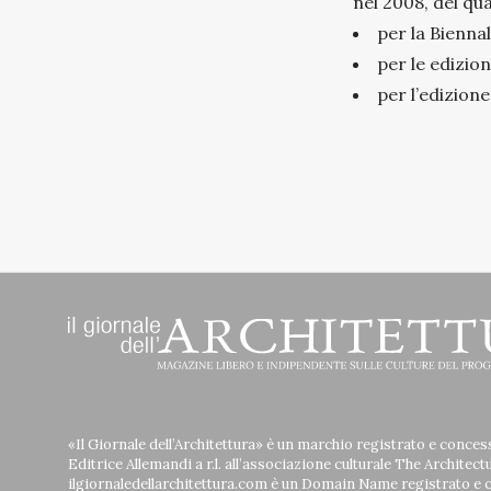
nel 2008, del qua
per la Bienna
per le edizion
per l’edizione
«Il Giornale dell’Architettura» è un marchio registrato e conces
Editrice Allemandi a r.l. all’associazione culturale The Architect
ilgiornaledellarchitettura.com è un Domain Name registrato e 