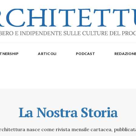
ale: dal 2015. Iscrizione al Tribunale di Torino n. 10213 del 24/09/2020 - ISSN 2284
oredattrice: Laura Milan. Redazione: Cristiana Chiorino, Luigi Bartolomei, Ilaria L
TNERSHIP
ARTICOLI
PODCAST
REDAZION
aldo Spina. Editore Delegato per The Architectural Post: Luca Gibello.
La Nostra Storia
’Architettura nasce come rivista mensile cartacea, pubblicat