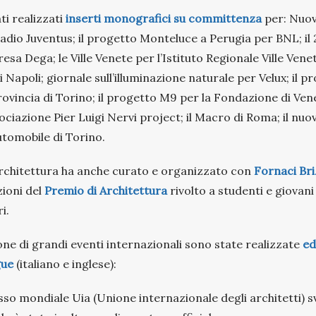
ti realizzati
inserti monografici su committenza
per: Nuov
adio Juventus; il progetto Monteluce a Perugia per BNL; il 
esa Dega; le Ville Venete per l’Istituto Regionale Ville Venet
 Napoli; giornale sull’illuminazione naturale per Velux; il p
ovincia di Torino; il progetto M9 per la Fondazione di Venez
ociazione Pier Luigi Nervi project; il Macro di Roma; il nu
utomobile di Torino.
’Architettura ha anche curato e organizzato con
Fornaci Briz
zioni del
Premio di Architettura
rivolto a studenti e giovani
i.
ione di grandi eventi internazionali sono state realizzate
ed
gue
(italiano e inglese):
sso mondiale Uia (Unione internazionale degli architetti) s