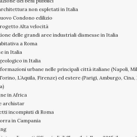
azione dei beni pubblici
architettura non espletati in Italia
n nuovo Condono edilizio
progetto Alta velocità
one delle grandi aree industriali dismesse in Italia
abitativa a Roma
e in Italia
ogeologico in Italia
formazioni urbane nelle principali città italiane (Napoli, M
orino, L’Aquila, Firenze) ed estere (Parigi, Amburgo, Cina,
a)
ne in Africa
le archistar
etti incompiuti di Roma
morra in Campania
ing