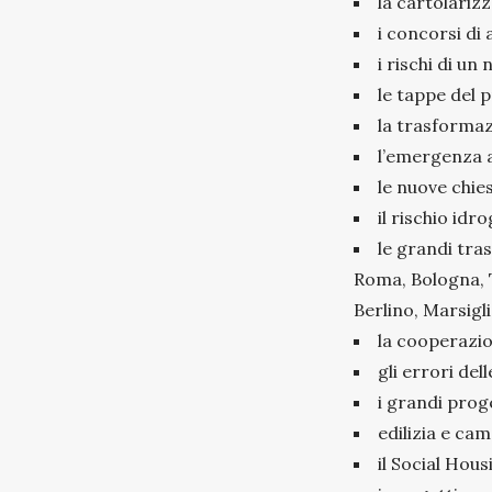
la cartolarizz
i concorsi di 
i rischi di u
le tappe del 
la trasformazi
l’emergenza 
le nuove chies
il rischio idr
le grandi tras
Roma, Bologna, T
Berlino, Marsigli
la cooperazio
gli errori del
i grandi prog
edilizia e ca
il Social Hous