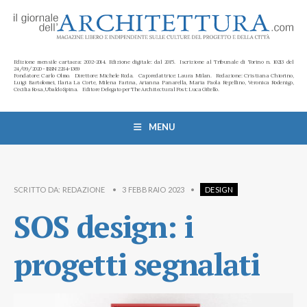
Edizione mensile cartacea: 2002-2014. Edizione digitale: dal 2015. Iscrizione al Tribunale di Torino n. 10213 del
24/09/2020 - ISSN 2284-1369
Fondatore: Carlo Olmo. Direttore: Michele Roda. Caporedattrice: Laura Milan. Redazione: Cristiana Chiorino,
Luigi Bartolomei, Ilaria La Corte, Milena Farina, Arianna Panarella, Maria Paola Repellino, Veronica Rodenigo,
Cecilia Rosa, Ubaldo Spina. Editore Delegato per The Architectural Post: Luca Gibello.
MENU
SCRITTO DA:
REDAZIONE
•
3 FEBBRAIO 2023
•
DESIGN
SOS design: i
progetti segnalati