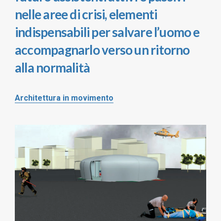
nelle aree di crisi, elementi
indispensabili per salvare l’uomo e
accompagnarlo verso un ritorno
alla normalità
Architettura in movimento