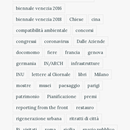
biennale venezia 2016
biennale venezia 2018
Chiese
cina
compatibilità ambientale
concorsi
congressi
coronavirus
Dalle Aziende
docomomo
fiere
francia
genova
germania
IN/ARCH
infrastrutture
INU
lettere al Giornale
libri
Milano
mostre
musei
paesaggio
parigi
patrimonio
Pianificazione
premi
reporting from the front
restauro
rigenerazione urbana
ritratti di città
Ri_visitati
roma
sicilia
spazio pubblico