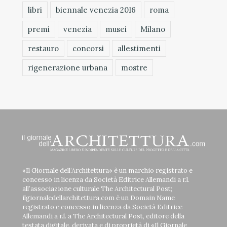
libri
biennale venezia 2016
roma
premi
venezia
musei
Milano
restauro
concorsi
allestimenti
rigenerazione urbana
mostre
«Il Giornale dell’Architettura» è un marchio registrato e
concesso in licenza da Società Editrice Allemandi a r.l.
all’associazione culturale The Architectural Post;
ilgiornaledellarchitettura.com è un Domain Name
registrato e concesso in licenza da Società Editrice
Allemandi a r.l. a The Architectural Post, editore della
testata digitale, derivata e di proprietà di «Il Giornale