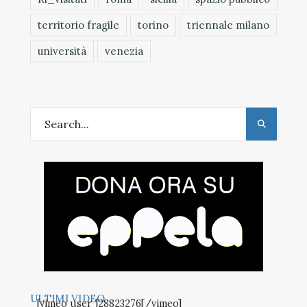
territorio fragile
torino
triennale milano
università
venezia
ULTIMI VIDEO
[vimeo user ]28823276[/vimeo]