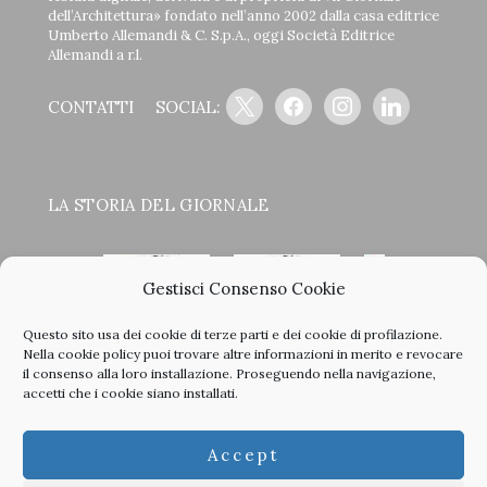
dell’Architettura» fondato nell’anno 2002 dalla casa editrice
Umberto Allemandi & C. S.p.A., oggi Società Editrice
Allemandi a r.l.
x
facebook
instagram
linkedin
CONTATTI
SOCIAL:
LA STORIA DEL GIORNALE
Gestisci Consenso Cookie
Questo sito usa dei cookie di terze parti e dei cookie di profilazione.
<
>
Nella
cookie policy
puoi trovare altre informazioni in merito e revocare
il consenso alla loro installazione. Proseguendo nella navigazione,
accetti che i cookie siano installati.
Clicca sulle copertine, scopri la storia del giornale e sfoglia
Accept
tutti i nostri vecchi numeri in PDF.