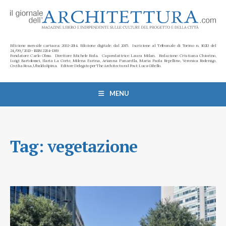
Edizione mensile cartacea: 2002-2014. Edizione digitale: dal 2015. Iscrizione al Tribunale di Torino n. 10213 del
24/09/2020 - ISSN 2284-1369
Fondatore: Carlo Olmo. Direttore: Michele Roda. Caporedattrice: Laura Milan. Redazione: Cristiana Chiorino,
Luigi Bartolomei, Ilaria La Corte, Milena Farina, Arianna Panarella, Maria Paola Repellino, Veronica Rodenigo,
Cecilia Rosa, Ubaldo Spina. Editore Delegato per The Architectural Post: Luca Gibello.
MENU
Tag:
vegetazione