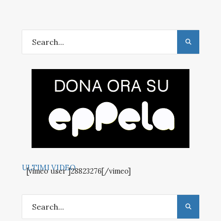
ULTIMI VIDEO
[vimeo user ]28823276[/vimeo]