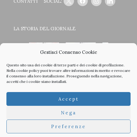
CONTATTI
SOCIAL:
LA STORIA DEL GIORNALE
Gestisci Consenso Cookie
Questo sito usa dei cookie di terze parti e dei cookie di profilazione.
<
>
Nella
cookie policy
puoi trovare altre informazioni in merito e revocare
il consenso alla loro installazione. Proseguendo nella navigazione,
accetti che i cookie siano installati.
Clicca sulle copertine, scopri la storia del giornale e sfoglia
Accept
tutti i nostri vecchi numeri in PDF.
Nega
Preferenze
© 2026 TheArchitecturalPost -
Privacy
-
Informativa Cookies
-
Developed by
Studioata