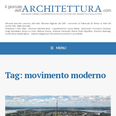
Edizione mensile cartacea: 2002-2014. Edizione digitale: dal 2015. Iscrizione al Tribunale di Torino n. 10213 del
24/09/2020 - ISSN 2284-1369
Fondatore: Carlo Olmo. Direttore: Michele Roda. Caporedattrice: Laura Milan. Redazione: Cristiana Chiorino,
Luigi Bartolomei, Ilaria La Corte, Milena Farina, Arianna Panarella, Maria Paola Repellino, Veronica Rodenigo,
Cecilia Rosa, Ubaldo Spina. Editore Delegato per The Architectural Post: Luca Gibello.
MENU
Tag:
movimento moderno