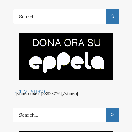
ULTIMI VIDEO
[vimeo user ]28823276[/vimeo]