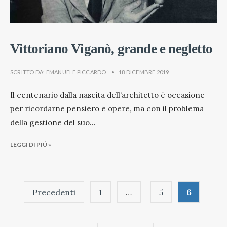
Vittoriano Viganò, grande e negletto
SCRITTO DA:
EMANUELE PICCARDO
•
18 DICEMBRE 2019
Il centenario dalla nascita dell’architetto è occasione
per ricordarne pensiero e opere, ma con il problema
della gestione del suo
...
LEGGI DI PIÚ »
Paginazione
Precedenti
1
…
5
6
degli
articoli