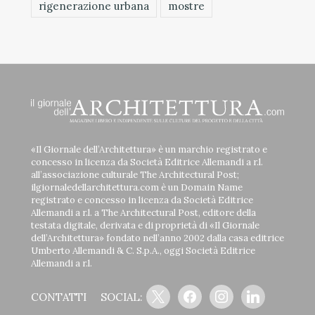
rigenerazione urbana
mostre
«Il Giornale dell’Architettura» è un marchio registrato e
concesso in licenza da Società Editrice Allemandi a r.l.
all’associazione culturale The Architectural Post;
ilgiornaledellarchitettura.com è un Domain Name
registrato e concesso in licenza da Società Editrice
Allemandi a r.l. a The Architectural Post, editore della
testata digitale, derivata e di proprietà di «Il Giornale
dell’Architettura» fondato nell’anno 2002 dalla casa editrice
Umberto Allemandi & C. S.p.A., oggi Società Editrice
Allemandi a r.l.
x
facebook
instagram
linkedin
CONTATTI
SOCIAL: