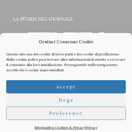
LA STORIA DEL GIORNALE
Gestisci Consenso Cookie
Questo sito usa dei cookie di terze parti e dei cookie di profilazione.
<
>
Nella
cookie policy
puoi trovare altre informazioni in merito e revocare
il consenso alla loro installazione. Proseguendo nella navigazione,
accetti che i cookie siano installati.
Clicca sulle copertine, scopri la storia del giornale e sfoglia
Accept
tutti i nostri vecchi numeri in PDF.
Nega
Preferenze
© 2026 TheArchitecturalPost -
Privacy
-
Informativa Cookies
-
Developed by
Studioata
Informativa Cookies & Privacy
Privacy