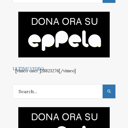
ULTIMI VIDEO
[vimeo user ]28823276[/vimeo]