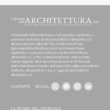
«Il Giornale dell’Architettura» è un marchio registrato e
concesso in licenza da Società Editrice Allemandi a r.l.
all’associazione culturale The Architectural Post;
ilgiornaledellarchitettura.com è un Domain Name
registrato e concesso in licenza da Società Editrice
Allemandi a r.l. a The Architectural Post, editore della
testata digitale, derivata e di proprietà di «Il Giornale
dell’Architettura» fondato nell’anno 2002 dalla casa editrice
Umberto Allemandi & C. S.p.A., oggi Società Editrice
Allemandi a r.l.
x
facebook
instagram
linkedin
CONTATTI
SOCIAL:
LA STORIA DEL GIORNALE