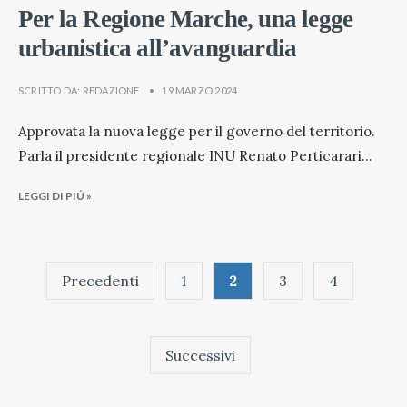
Per la Regione Marche, una legge
urbanistica all’avanguardia
SCRITTO DA:
REDAZIONE
•
19 MARZO 2024
Approvata la nuova legge per il governo del territorio.
Parla il presidente regionale INU Renato Perticarari
...
LEGGI DI PIÚ »
Paginazione
Precedenti
1
2
3
4
degli
articoli
Successivi