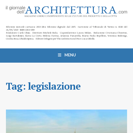
Edizione mensile cartacea: 2002-2014. Edizione digitale: dal 2015. Iscrizione al Tribunale di Torino n. 10213 del
24/09/2020 - ISSN 2284-1369
Fondatore: Carlo Olmo. Direttore: Michele Roda. Caporedattrice: Laura Milan. Redazione: Cristiana Chiorino,
Luigi Bartolomei, Ilaria La Corte, Milena Farina, Arianna Panarella, Maria Paola Repellino, Veronica Rodenigo,
Cecilia Rosa, Ubaldo Spina. Editore Delegato per The Architectural Post: Luca Gibello.
MENU
Tag:
legislazione