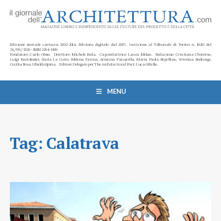
Edizione mensile cartacea: 2002-2014. Edizione digitale: dal 2015. Iscrizione al Tribunale di Torino n. 10213 del
24/09/2020 - ISSN 2284-1369
Fondatore: Carlo Olmo. Direttore: Michele Roda. Caporedattrice: Laura Milan. Redazione: Cristiana Chiorino,
Luigi Bartolomei, Ilaria La Corte, Milena Farina, Arianna Panarella, Maria Paola Repellino, Veronica Rodenigo,
Cecilia Rosa, Ubaldo Spina. Editore Delegato per The Architectural Post: Luca Gibello.
MENU
Tag:
Calatrava