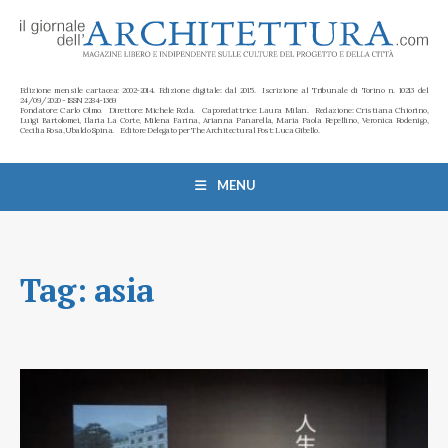
Edizione mensile cartacea: 2002-2014. Edizione digitale: dal 2015. Iscrizione al Tribunale di Torino n. 10213 del
24/09/2020 - ISSN 2284-1369
Fondatore: Carlo Olmo. Direttore: Michele Roda. Caporedattrice: Laura Milan. Redazione: Cristiana Chiorino,
Luigi Bartolomei, Ilaria La Corte, Milena Farina, Arianna Panarella, Maria Paola Repellino, Veronica Rodenigo,
Cecilia Rosa, Ubaldo Spina. Editore Delegato per The Architectural Post: Luca Gibello.
MENU
Tag:
asia