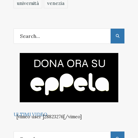
università
venezia
ULTIMI VIDEO
[vimeo user ]28823276[/vimeo]