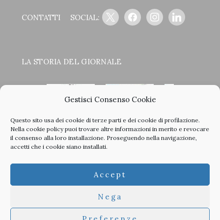
x
facebook
instagram
linkedin
CONTATTI
SOCIAL:
LA STORIA DEL GIORNALE
Gestisci Consenso Cookie
Questo sito usa dei cookie di terze parti e dei cookie di profilazione.
<
>
Nella
cookie policy
puoi trovare altre informazioni in merito e revocare
il consenso alla loro installazione. Proseguendo nella navigazione,
accetti che i cookie siano installati.
Clicca sulle copertine, scopri la storia del giornale e sfoglia
Accept
tutti i nostri vecchi numeri in PDF.
Nega
Preferenze