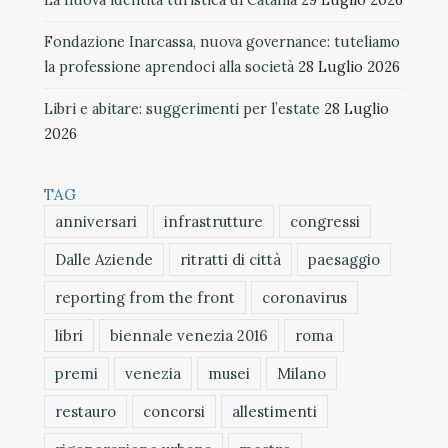
La nuova identità turistica di Catania
29 Luglio 2026
Fondazione Inarcassa, nuova governance: tuteliamo
la professione aprendoci alla società
28 Luglio 2026
Libri e abitare: suggerimenti per l’estate
28 Luglio
2026
TAG
anniversari
infrastrutture
congressi
Dalle Aziende
ritratti di città
paesaggio
reporting from the front
coronavirus
libri
biennale venezia 2016
roma
premi
venezia
musei
Milano
restauro
concorsi
allestimenti