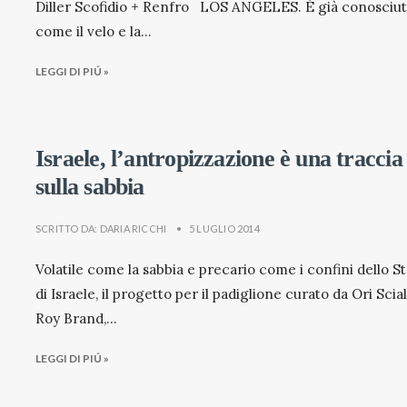
Diller Scofidio + Renfro LOS ANGELES. È già conosciu
come il velo e la
...
LEGGI DI PIÚ »
Israele, l’antropizzazione è una traccia
sulla sabbia
SCRITTO DA:
DARIA RICCHI
•
5 LUGLIO 2014
Volatile come la sabbia e precario come i confini dello S
di Israele, il progetto per il padiglione curato da Ori Scia
Roy Brand,
...
LEGGI DI PIÚ »