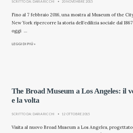
SCRITTO DA:
DARIA RICCHI
•
20 NOVEMBRE 2015
Fino al 7 febbraio 2016, una mostra al Museum of the Cit
New York ripercorre la storia dell’edilizia sociale dal 1867
oggi
...
LEGGI DI PIÚ »
The Broad Museum a Los Angeles: il v
e la volta
SCRITTO DA:
DARIA RICCHI
•
12 OTTOBRE 2015
Visita al nuovo Broad Museum a Los Angeles, progettato