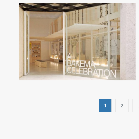
Paginazione
1
2
degli
articoli