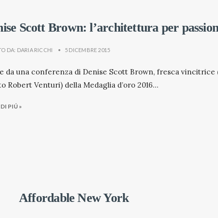
ise Scott Brown: l’architettura per passio
TO DA:
DARIA RICCHI
•
5 DICEMBRE 2015
le da una conferenza di Denise Scott Brown, fresca vincitrice 
to Robert Venturi) della Medaglia d’oro 2016
...
DI PIÚ »
Affordable New York