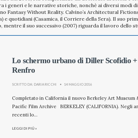
tra i generi e le narrative storiche, nonchè ai diversi modi d
is no Fantasy Without Reality. Calvino’s Architectural Fictions
ea) e quotidiani (Casamica, il Corriere della Sera). Il suo 
 mentre il suo successivo (2007) riguarda il lavoro dello s
Lo schermo urbano di Diller Scofidio +
Renfro
SCRITTO DA:
DARIA RICCHI
•
14 MAGGIO 2016
Completato in California il nuovo Berkeley Art Museum 
Pacific Film Archive BERKELEY (CALIFORNIA). Negli a
recenti lo
...
LEGGI DI PIÚ »