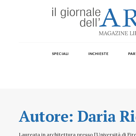
Edizione mensile cartacea: 2002-2014. Edizione digit
Fondatore: Carlo Olmo. Direttore: Michele Roda. Cap
SPECIALI
INCHIESTE
PAR
Paola Repellino, Veronica Rodenigo, Cecilia Rosa, Ub
Autore:
Daria Ri
Laureata in architettura presso l’Università di Fir