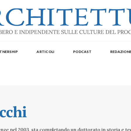
ale: dal 2015. Iscrizione al Tribunale di Torino n. 10213 del 24/09/2020 - ISSN 2284
oredattrice: Laura Milan. Redazione: Cristiana Chiorino, Luigi Bartolomei, Ilaria L
TNERSHIP
ARTICOLI
PODCAST
REDAZION
aldo Spina. Editore Delegato per The Architectural Post: Luca Gibello.
cchi
enze nel 2003, sta completando un dottorato in storia e teor