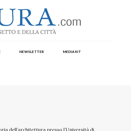
-1369
a Corte, Milena Farina, Arianna Panarella, Maria
E
NEWSLETTER
MEDIAKIT
ia dell’architettura presso l’Università di