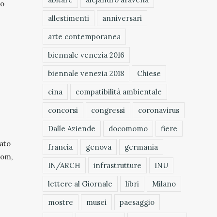
to
allestimenti
anniversari
arte contemporanea
biennale venezia 2016
biennale venezia 2018
Chiese
cina
compatibilità ambientale
concorsi
congressi
coronavirus
Dalle Aziende
docomomo
fiere
tato
francia
genova
germania
lom,
IN/ARCH
infrastrutture
INU
lettere al Giornale
libri
Milano
mostre
musei
paesaggio