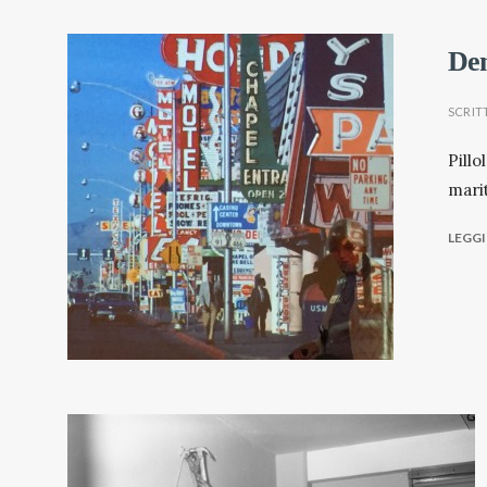
Den
SCRIT
Pillo
mari
LEGGI 