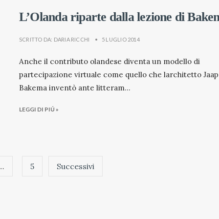
L’Olanda riparte dalla lezione di Bak
SCRITTO DA:
DARIA RICCHI
•
5 LUGLIO 2014
Anche il contributo olandese diventa un modello di
partecipazione virtuale come quello che larchitetto Jaap
Bakema inventò ante litteram
...
LEGGI DI PIÚ »
…
5
Successivi