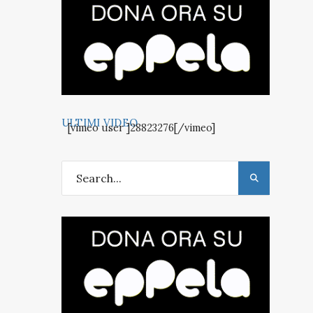
ULTIMI VIDEO
[vimeo user ]28823276[/vimeo]