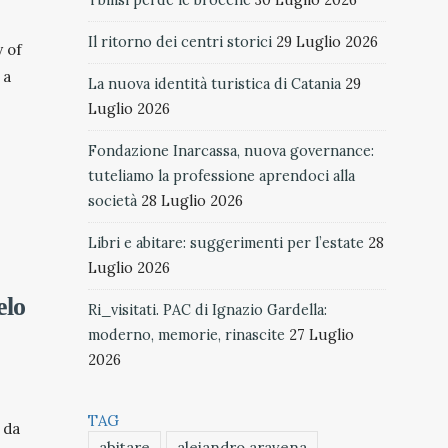
Il ritorno dei centri storici
29 Luglio 2026
y of
 a
La nuova identità turistica di Catania
29
Luglio 2026
Fondazione Inarcassa, nuova governance:
tuteliamo la professione aprendoci alla
società
28 Luglio 2026
Libri e abitare: suggerimenti per l’estate
28
Luglio 2026
elo
Ri_visitati. PAC di Ignazio Gardella:
moderno, memorie, rinascite
27 Luglio
2026
TAG
 da
abitare
alejandro aravena