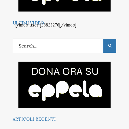
ULTIMI VIDEO
[vimeo user ]28823276[/vimeo]
ARTICOLI RECENTI