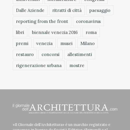
Dalle Aziende
ritratti di città
paesaggio
reporting from the front
coronavirus
libri
biennale venezia 2016
roma
premi
venezia
musei
Milano
restauro
concorsi
allestimenti
rigenerazione urbana
mostre
«Il Giornale dell’Architettura» è un marchio registrato e
concesso in licenza da Società Editrice Allemandi a r.l.