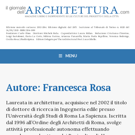
Edizione mensile cartacea: 2002-2014. Edizione digitale: dal 2015. Iscrizione al Tribunale di Torino n. 10213 del
24/09/2020 - ISSN 2284-1369
Fondatore: Carlo Olmo. Direttore: Michele Roda. Caporedattrice: Laura Milan. Redazione: Cristiana Chiorino,
Luigi Bartolomei, Ilaria La Corte, Milena Farina, Arianna Panarella, Maria Paola Repellino, Veronica Rodenigo,
Cecilia Rosa, Ubaldo Spina. Editore Delegato per The Architectural Post: Luca Gibello.
MENU
Autore:
Francesca Rosa
Laureata in architettura, acquisisce nel 2002 il titolo
di dottore di ricerca in Ingegneria edile presso
l’Università degli Studi di Roma La Sapienza. Iscritta
dal 1996 all’Ordine degli Architetti di Roma, svolge
attività professionale autonoma effettuando