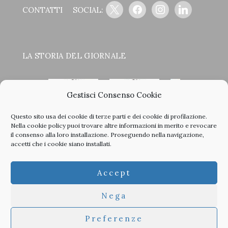
x
facebook
instagram
linkedin
CONTATTI
SOCIAL:
LA STORIA DEL GIORNALE
Gestisci Consenso Cookie
Questo sito usa dei cookie di terze parti e dei cookie di profilazione.
<
>
Nella
cookie policy
puoi trovare altre informazioni in merito e revocare
il consenso alla loro installazione. Proseguendo nella navigazione,
accetti che i cookie siano installati.
Clicca sulle copertine, scopri la storia del giornale e sfoglia
Accept
tutti i nostri vecchi numeri in PDF.
Nega
Preferenze
© 2026 TheArchitecturalPost -
Privacy
-
Informativa Cookies
-