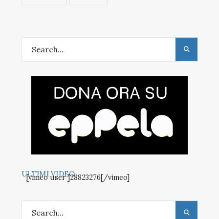
ULTIMI VIDEO
[vimeo user ]28823276[/vimeo]