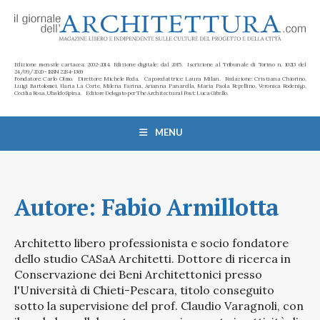
Edizione mensile cartacea: 2002-2014. Edizione digitale: dal 2015. Iscrizione al Tribunale di Torino n. 10213 del
24/09/2020 - ISSN 2284-1369
Fondatore: Carlo Olmo. Direttore: Michele Roda. Caporedattrice: Laura Milan. Redazione: Cristiana Chiorino,
Luigi Bartolomei, Ilaria La Corte, Milena Farina, Arianna Panarella, Maria Paola Repellino, Veronica Rodenigo,
Cecilia Rosa, Ubaldo Spina. Editore Delegato per The Architectural Post: Luca Gibello.
MENU
Autore:
Fabio Armillotta
Architetto libero professionista e socio fondatore
dello studio CASaA Architetti. Dottore di ricerca in
Conservazione dei Beni Architettonici presso
l'Università di Chieti-Pescara, titolo conseguito
sotto la supervisione del prof. Claudio Varagnoli, con