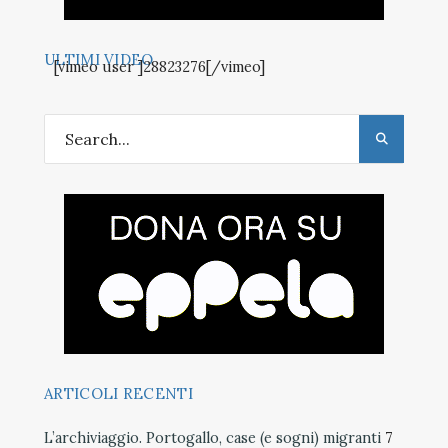
ULTIMI VIDEO
[vimeo user ]28823276[/vimeo]
ARTICOLI RECENTI
L’archiviaggio. Portogallo, case (e sogni) migranti
7