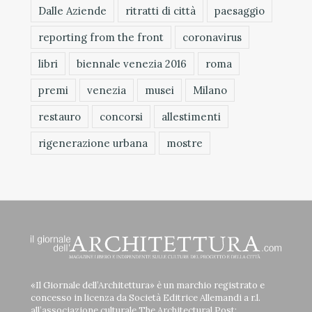
Dalle Aziende
ritratti di città
paesaggio
reporting from the front
coronavirus
libri
biennale venezia 2016
roma
premi
venezia
musei
Milano
restauro
concorsi
allestimenti
rigenerazione urbana
mostre
«Il Giornale dell’Architettura» è un marchio registrato e
concesso in licenza da Società Editrice Allemandi a r.l.
all’associazione culturale The Architectural Post;