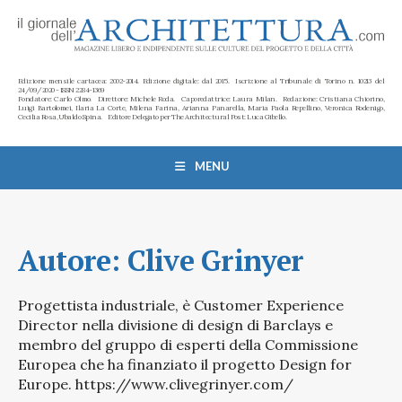
Edizione mensile cartacea: 2002-2014. Edizione digitale: dal 2015. Iscrizione al Tribunale di Torino n. 10213 del
24/09/2020 - ISSN 2284-1369
Fondatore: Carlo Olmo. Direttore: Michele Roda. Caporedattrice: Laura Milan. Redazione: Cristiana Chiorino,
Luigi Bartolomei, Ilaria La Corte, Milena Farina, Arianna Panarella, Maria Paola Repellino, Veronica Rodenigo,
Cecilia Rosa, Ubaldo Spina. Editore Delegato per The Architectural Post: Luca Gibello.
MENU
Autore:
Clive Grinyer
Progettista industriale, è Customer Experience
Director nella divisione di design di Barclays e
membro del gruppo di esperti della Commissione
Europea che ha finanziato il progetto Design for
Europe. https://www.clivegrinyer.com/