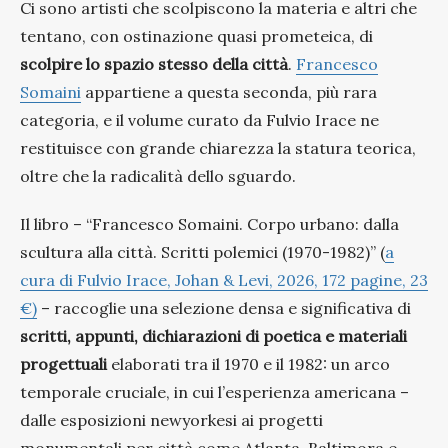
Ci sono artisti che scolpiscono la materia e altri che
tentano, con ostinazione quasi prometeica, di
scolpire lo spazio stesso della città
.
Francesco
Somaini
appartiene a questa seconda, più rara
categoria, e il volume curato da Fulvio Irace ne
restituisce con grande chiarezza la statura teorica,
oltre che la radicalità dello sguardo.
Il libro – “Francesco Somaini. Corpo urbano: dalla
scultura alla città. Scritti polemici (1970-1982)” (
a
cura di Fulvio Irace, Johan & Levi, 2026, 172 pagine, 23
€)
– raccoglie una selezione densa e significativa di
scritti, appunti, dichiarazioni di poetica e materiali
progettuali
elaborati tra il 1970 e il 1982: un arco
temporale cruciale, in cui l’esperienza americana –
dalle esposizioni newyorkesi ai progetti
monumentali per città come Atlanta, Baltimora e