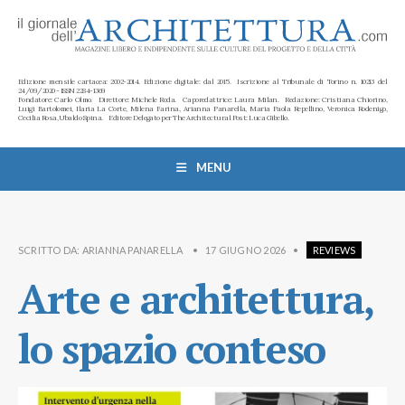
Edizione mensile cartacea: 2002-2014. Edizione digitale: dal 2015. Iscrizione al Tribunale di Torino n. 10213 del
24/09/2020 - ISSN 2284-1369
Fondatore: Carlo Olmo. Direttore: Michele Roda. Caporedattrice: Laura Milan. Redazione: Cristiana Chiorino,
Luigi Bartolomei, Ilaria La Corte, Milena Farina, Arianna Panarella, Maria Paola Repellino, Veronica Rodenigo,
Cecilia Rosa, Ubaldo Spina. Editore Delegato per The Architectural Post: Luca Gibello.
MENU
SCRITTO DA:
ARIANNA PANARELLA
•
17 GIUGNO 2026
•
REVIEWS
Arte e architettura,
lo spazio conteso