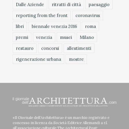
Dalle Aziende
ritratti di città
paesaggio
reporting from the front
coronavirus
libri
biennale venezia 2016
roma
premi
venezia
musei
Milano
restauro
concorsi
allestimenti
rigenerazione urbana
mostre
«Il Giornale dell’Architettura» è un marchio registrato e
concesso in licenza da Società Editrice Allemandi a r.l.
all’associazione culturale The Architectural Post;