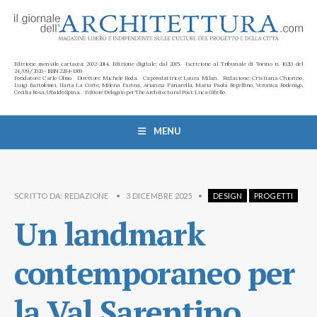
Edizione mensile cartacea: 2002-2014. Edizione digitale: dal 2015. Iscrizione al Tribunale di Torino n. 10213 del
24/09/2020 - ISSN 2284-1369
Fondatore: Carlo Olmo. Direttore: Michele Roda. Caporedattrice: Laura Milan. Redazione: Cristiana Chiorino,
Luigi Bartolomei, Ilaria La Corte, Milena Farina, Arianna Panarella, Maria Paola Repellino, Veronica Rodenigo,
Cecilia Rosa, Ubaldo Spina. Editore Delegato per The Architectural Post: Luca Gibello.
MENU
SCRITTO DA:
REDAZIONE
•
3 DICEMBRE 2025
•
DESIGN
PROGETTI
Un landmark
contemporaneo per
la Val Sarentino