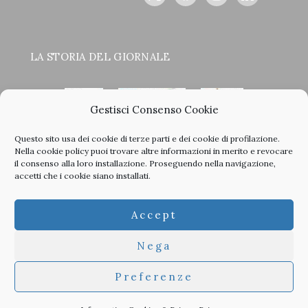
LA STORIA DEL GIORNALE
Gestisci Consenso Cookie
Questo sito usa dei cookie di terze parti e dei cookie di profilazione.
<
>
Nella
cookie policy
puoi trovare altre informazioni in merito e revocare
il consenso alla loro installazione. Proseguendo nella navigazione,
accetti che i cookie siano installati.
Clicca sulle copertine, scopri la storia del giornale e sfoglia
Accept
tutti i nostri vecchi numeri in PDF.
Nega
Preferenze
© 2026 TheArchitecturalPost -
Privacy
-
Informativa Cookies
-
Developed by
Studioata