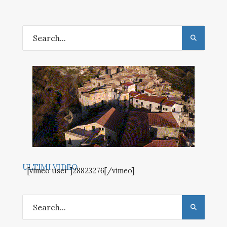
ULTIMI VIDEO
[vimeo user ]28823276[/vimeo]