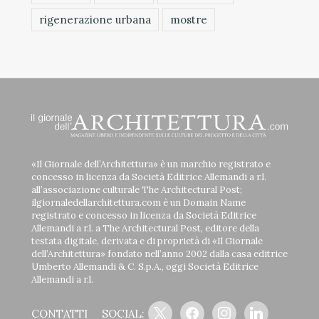
rigenerazione urbana
mostre
«Il Giornale dell’Architettura» è un marchio registrato e
concesso in licenza da Società Editrice Allemandi a r.l.
all’associazione culturale The Architectural Post;
ilgiornaledellarchitettura.com è un Domain Name
registrato e concesso in licenza da Società Editrice
Allemandi a r.l. a The Architectural Post, editore della
testata digitale, derivata e di proprietà di «Il Giornale
dell’Architettura» fondato nell’anno 2002 dalla casa editrice
Umberto Allemandi & C. S.p.A., oggi Società Editrice
Allemandi a r.l.
x
facebook
instagram
linkedin
CONTATTI
SOCIAL: