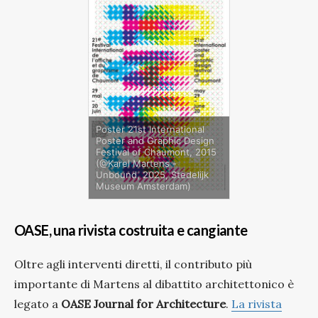
Poster 21st International
Poster and Graphic Design
Festival of Chaumont, 2015
(@Karel Martens -
Unbound, 2025, Stedelijk
Museum Amsterdam)
OASE, una rivista costruita e cangiante
Oltre agli interventi diretti, il contributo più
importante di Martens al dibattito architettonico è
legato a
OASE Journal for Architecture
.
La rivista