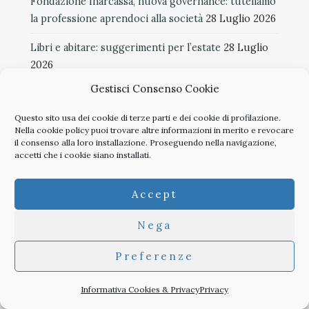
Fondazione Inarcassa, nuova governance: tuteliamo
la professione aprendoci alla società
28 Luglio 2026
Libri e abitare: suggerimenti per l’estate
28 Luglio
2026
Gestisci Consenso Cookie
TAG
Questo sito usa dei cookie di terze parti e dei cookie di profilazione.
anniversari
infrastrutture
congressi
Nella
cookie policy
puoi trovare altre informazioni in merito e revocare
il consenso alla loro installazione. Proseguendo nella navigazione,
Dalle Aziende
ritratti di città
paesaggio
accetti che i cookie siano installati.
reporting from the front
coronavirus
Accept
libri
biennale venezia 2016
roma
Nega
premi
venezia
musei
Milano
Preferenze
restauro
concorsi
allestimenti
rigenerazione urbana
mostre
Informativa Cookies & Privacy
Privacy