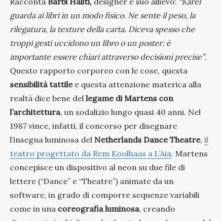
Racconta
Barbi Haliti,
designer e suo allievo:
“Karel
guarda ai libri in un modo fisico. Ne sente il peso, la
rilegatura, la texture della carta. Diceva spesso che
troppi gesti uccidono un libro o un poster: è
importante essere chiari attraverso decisioni precise”
.
Questo rapporto corporeo con le cose, questa
sensibilità tattile
e questa attenzione materica alla
realtà dice bene del
legame di Martens con
l’architettura
, un sodalizio lungo quasi 40 anni. Nel
1987 vince, infatti, il concorso per disegnare
l’insegna luminosa del
Netherlands Dance Theatre
,
il
teatro progettato da Rem Koolhaas a L’Aia
. Martens
concepisce un dispositivo al neon su due file di
lettere (“Dance” e “Theatre”) animate da un
software, in grado di comporre sequenze variabili
come in una
coreografia luminosa
, creando