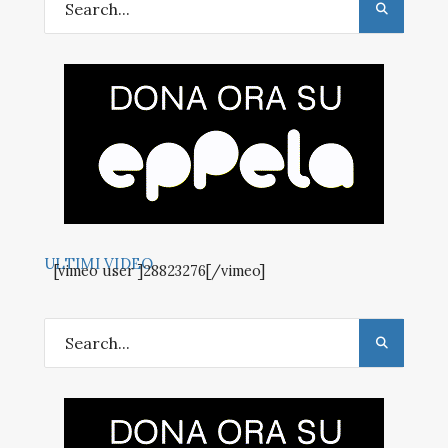
ULTIMI VIDEO
[vimeo user ]28823276[/vimeo]