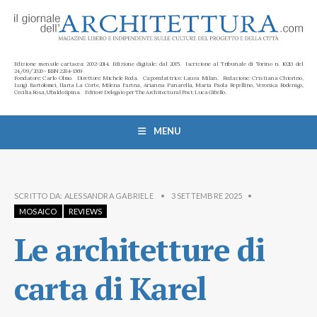
Edizione mensile cartacea: 2002-2014. Edizione digitale: dal 2015. Iscrizione al Tribunale di Torino n. 10213 del
24/09/2020 - ISSN 2284-1369
Fondatore: Carlo Olmo. Direttore: Michele Roda. Caporedattrice: Laura Milan. Redazione: Cristiana Chiorino,
Luigi Bartolomei, Ilaria La Corte, Milena Farina, Arianna Panarella, Maria Paola Repellino, Veronica Rodenigo,
Cecilia Rosa, Ubaldo Spina. Editore Delegato per The Architectural Post: Luca Gibello.
MENU
SCRITTO DA:
ALESSANDRA GABRIELE
•
3 SETTEMBRE 2025
•
MOSAICO
REVIEWS
Le architetture di
carta di Karel