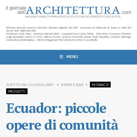
Edizione mensile cartacea: 2002-2014. Edizione digitale: dal 2015. Iscrizione al Tribunale di Torino n. 10213 del
24/09/2020 - ISSN 2284-1369
Fondatore: Carlo Olmo. Direttore: Michele Roda. Caporedattrice: Laura Milan. Redazione: Cristiana Chiorino,
Luigi Bartolomei, Ilaria La Corte, Milena Farina, Arianna Panarella, Maria Paola Repellino, Veronica Rodenigo,
Cecilia Rosa, Ubaldo Spina. Editore Delegato per The Architectural Post: Luca Gibello.
MENU
SCRITTO DA:
LUCA BULLARO
•
8 APRILE 2024
•
MOSAICO
PROGETTI
Ecuador: piccole
opere di comunità