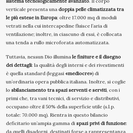
sistema tecnologicamente avanzato
. Il corpo
verticale presenta una
doppia pelle climatizzata tra
le più estese in Europa
: oltre 17.000 mq di moduli
vetrati nella cui intercapedine fluisce l’aria di
ventilazione; inoltre, in ciascuno di essi, è collocata
una tenda a rullo microforata automatizzata.
Tuttavia, nessun Dio illumina
le finiture e il disegno
dei dettagli
: la qualità degli interni e dei rivestimenti
è quella standard (leggasi
«mediocre»
) di
un’ordinaria opera pubblica italiana. Inoltre, si coglie
lo
sbilanciamento tra spazi serventi e serviti
, con i
primi che, tra vani tecnici, di servizio e distributivi,
occupano oltre il 50% della superficie utile (s.l.p.
totale: 70.000 mq). Rientra in questo bilancio
deficitario un’ampia gamma di
spazi privi di funzione
:
da quelli disadorni, destinati forse a rappresentanza,