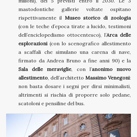
milioni), dei 5 previsti entro il 2030. Le 3
mastodontiche gallerie voltate ospitano
rispettivamente il
Museo storico di zoologia
(con le teche d’epoca tirate a lucido, testimoni
dell’enciclopedismo ottocentesco), l’
Arca delle
esplorazioni
(con lo scenografico allestimento
a scaffali che simulano una carena di nave,
firmato da Andrea Bruno a fine anni 90) e la
Sala delle meraviglie
, con l’
anonimo
nuovo
allestimento
, dell’architetto
Massimo Venegoni
:
non basta dosare i segni per dirsi minimalisti,
altrimenti si rischia di proporre solo pedane,
scatoloni e pensiline del bus.