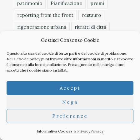
patrimonio
Pianificazione
premi
reporting from the front
restauro
rigenerazione urbana
ritratti di città
Ri_visitati
roma
sicilia
spazio pubblico
Gestisci Consenso Cookie
territorio fragile
torino
triennale milano
Questo sito usa dei cookie di terze parti e dei cookie di profilazione.
Nella
cookie policy
puoi trovare altre informazioni in merito e revocare
università
venezia
il consenso alla loro installazione. Proseguendo nella navigazione,
accetti che i cookie siano installati.
Accept
Nega
Preferenze
Informativa Cookies & Privacy
Privacy