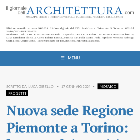
Edizione mensile cartacea: 2002-2014. Edizione digitale: dal 2015. Iscrizione al Tribunale di Torino n. 10213 del
24/09/2020 - ISSN 2284-1369
Fondatore: Carlo Olmo. Direttore: Michele Roda. Caporedattrice: Laura Milan. Redazione: Cristiana Chiorino,
Luigi Bartolomei, Ilaria La Corte, Milena Farina, Arianna Panarella, Maria Paola Repellino, Veronica Rodenigo,
Cecilia Rosa, Ubaldo Spina. Editore Delegato per The Architectural Post: Luca Gibello.
MENU
SCRITTO DA:
LUCA GIBELLO
•
17 GENNAIO 2024
•
MOSAICO
PROGETTI
Nuova sede Regione
Piemonte a Torino: