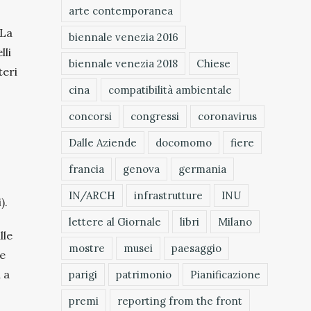
arte contemporanea
 La
biennale venezia 2016
lli
biennale venezia 2018
Chiese
teri
cina
compatibilità ambientale
concorsi
congressi
coronavirus
Dalle Aziende
docomomo
fiere
I
francia
genova
germania
IN/ARCH
infrastrutture
INU
).
lettere al Giornale
libri
Milano
lle
mostre
musei
paesaggio
ne
 a
parigi
patrimonio
Pianificazione
premi
reporting from the front