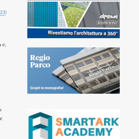
023
:
 e,
o
de