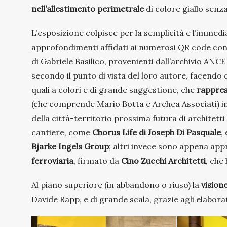
nell’allestimento perimetrale
di colore giallo senza
L’esposizione colpisce per la semplicità e l’immedi
approfondimenti affidati ai numerosi QR code con g
di Gabriele Basilico, provenienti dall’archivio AN
secondo il punto di vista del loro autore, facendo da
quali a colori e di grande suggestione, che
rappres
(che comprende Mario Botta e Archea Associati) in
della città-territorio prossima futura di architett
cantiere, come
Chorus Life di Joseph Di Pasquale
,
Bjarke Ingels Group
; altri invece sono appena app
ferroviaria
, firmato da
Cino Zucchi Architetti
, che
Al piano superiore (in abbandono o riuso) la
vision
Davide Rapp, e di grande scala, grazie agli elaborat