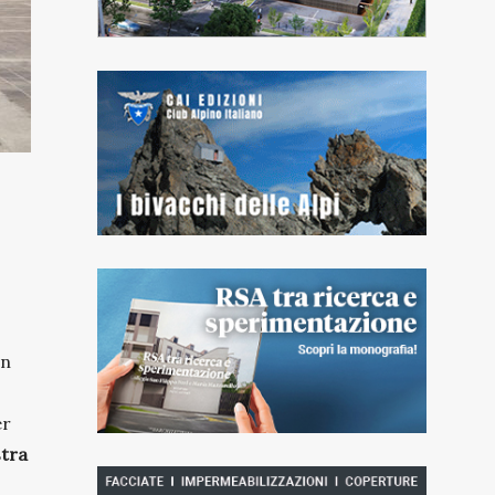
on
er
stra