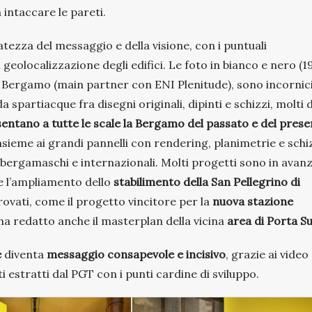
 intaccare le pareti.
atezza del messaggio e della visione, con i puntuali
eolocalizzazione degli edifici. Le foto in bianco e nero (1
CE Bergamo (main partner con ENI Plenitude), sono incornic
 spartiacque fra disegni originali, dipinti e schizzi, molti 
entano a tutte le scale la Bergamo del passato e del prese
sieme ai grandi pannelli con rendering, planimetrie e schi
i bergamaschi e internazionali. Molti progetti sono in avan
 e l’ampliamento dello
stabilimento della San Pellegrino di
rovati, come il progetto vincitore per la
nuova stazione
 ha redatto anche il masterplan della vicina
area di Porta S
e
diventa
messaggio consapevole e incisivo
, grazie ai video 
i estratti dal PGT con i punti cardine di sviluppo.