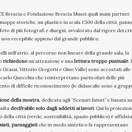
NCE Brescia e Fondazione Brescia Musei quali main partner.
pe storiche, un plastico in scala 1:500 della città, panne
oto di più fotografi e disegni, avvalorato dal rigore dei cri
, non recepibile appieno dal grande pubblico.
elli nell’atrio, al percorso non lineare della grande sala, la
to
richiedono
un’attenzione e una
lettura
troppo puntuale
. 
io Grassi, Vittorio Gregotti e Gino Valle) sono accostati alle
carlo Quecchia che reinterpretano particolari delle più
to di difficile riconoscimento (le didascalie sono a gruppi
ione della mostra
, dedicata agli “Scenari futuri” e basata su
isulta
decifrabile solo dagli addetti ai lavori
. Qui la proiezio
 della città (verde, sostenibilità, spazio pubblico) è affidata
nisti, paesaggisti
che in modo sintetico la rappresentano