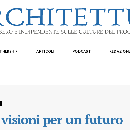
ale: dal 2015. Iscrizione al Tribunale di Torino n. 10213 del 24/09/2020 - ISSN 2284
oredattrice: Laura Milan. Redazione: Cristiana Chiorino, Luigi Bartolomei, Ilaria L
TNERSHIP
ARTICOLI
PODCAST
REDAZION
aldo Spina. Editore Delegato per The Architectural Post: Luca Gibello.
visioni per un futuro