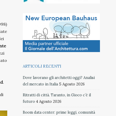
998)
iate
dei
nte
zzi
zato
ARTICOLI RECENTI
Dove lavorano gli architetti oggi? Analisi
ud
.
del mercato in Italia
5 Agosto 2026
di
Ritratti di città. Taranto, in Gioco c’è il
futuro
4 Agosto 2026
Boom data center: prime leggi, comunità