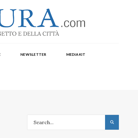
-1369
a Corte, Milena Farina, Arianna Panarella, Maria
E
NEWSLETTER
MEDIAKIT