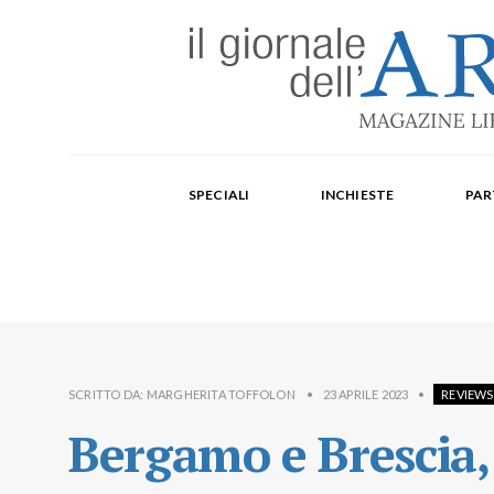
Edizione mensile cartacea: 2002-2014. Edizione digit
Fondatore: Carlo Olmo. Direttore: Michele Roda. Cap
SPECIALI
INCHIESTE
PAR
Paola Repellino, Veronica Rodenigo, Cecilia Rosa, Ub
SCRITTO DA:
MARGHERITA TOFFOLON
•
23 APRILE 2023
•
REVIEWS
Bergamo e Brescia, 