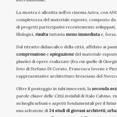
La mostra è allestita nell’ex cinema Astra, con A
completezza del materiale esposto, composto da map
di progetti partecipativi recentemente sviluppati, f
filologici,
risulta
tuttavia
meno immediata
e, forse
Dal ritratto didascalico della città, affidato ai pann
comprensione
e
spiegazione
del materiale espos
plastici di opere realizzate (fra cui quelle di Giorg
foto di Stefano Di Corato, Francesca Iovene e Pier
rappresentative architetture bresciane del Novecen
Oltre il ponteggio in tubi innocenti, la
seconda sez
parole chiave delle
Città invisibili
di Italo Calvino, r
su luoghi urbani e aspetti fondamentali per il futuro
una selezione di
24 studi di giovani architetti, urba