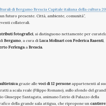
ulturali di Bergamo Brescia Capitale italiana della cultura 2
r un futuro presente. Città, ambiente, comunità”,
enti collaterali.
tributi fotografici
, si distinguono nettamente per curatela
 di
Bergamo
, a cura di
Luca Molinari con Federica Rasenti
,
erto Ferlenga
a
Brescia
.
multietnica
grazie alle
voci di 12 persone
appartenenti al su
tratti a scala reale (Filippo Romano), sullo sfondo del gran
nio Giuseppe Santagata, animano l’atrio di Palazzo della
rafico della grande sala attigua, che ripropone un
cantiere