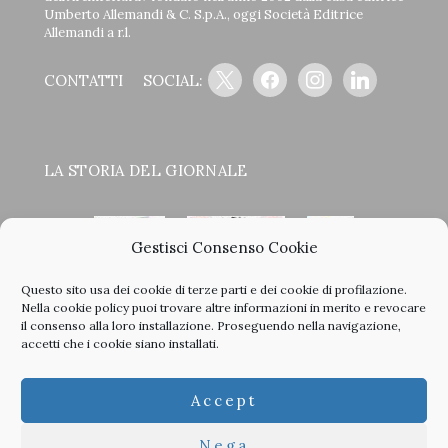
Umberto Allemandi & C. S.p.A., oggi Società Editrice
Allemandi a r.l.
x
facebook
instagram
linkedin
CONTATTI
SOCIAL:
LA STORIA DEL GIORNALE
Gestisci Consenso Cookie
Questo sito usa dei cookie di terze parti e dei cookie di profilazione.
<
>
Nella
cookie policy
puoi trovare altre informazioni in merito e revocare
il consenso alla loro installazione. Proseguendo nella navigazione,
accetti che i cookie siano installati.
Clicca sulle copertine, scopri la storia del giornale e sfoglia
Accept
tutti i nostri vecchi numeri in PDF.
Nega