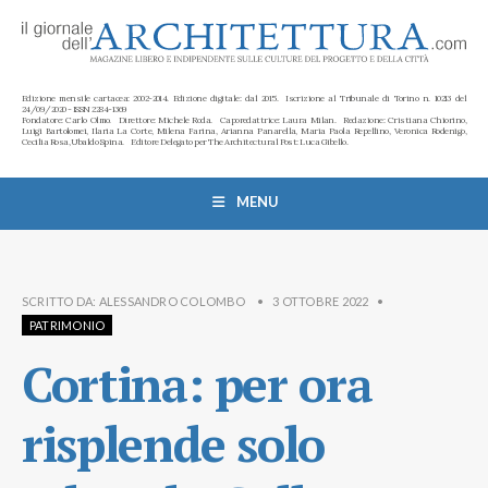
Edizione mensile cartacea: 2002-2014. Edizione digitale: dal 2015. Iscrizione al Tribunale di Torino n. 10213 del
24/09/2020 - ISSN 2284-1369
Fondatore: Carlo Olmo. Direttore: Michele Roda. Caporedattrice: Laura Milan. Redazione: Cristiana Chiorino,
Luigi Bartolomei, Ilaria La Corte, Milena Farina, Arianna Panarella, Maria Paola Repellino, Veronica Rodenigo,
Cecilia Rosa, Ubaldo Spina. Editore Delegato per The Architectural Post: Luca Gibello.
MENU
SCRITTO DA:
ALESSANDRO COLOMBO
•
3 OTTOBRE 2022
•
PATRIMONIO
Cortina: per ora
risplende solo