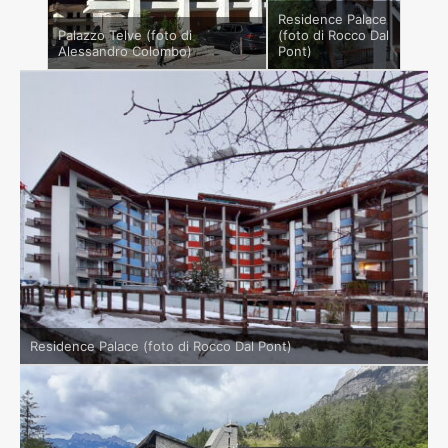
Residence Palace
Palazzo Telve (foto di
(foto di Rocco Dal
Alessandro Colombo)
Pont)
Residence Palace (foto di Rocco Dal Pont)