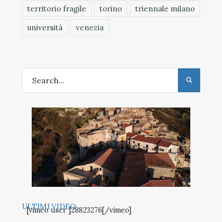
territorio fragile
torino
triennale milano
università
venezia
ULTIMI VIDEO
[vimeo user ]28823276[/vimeo]