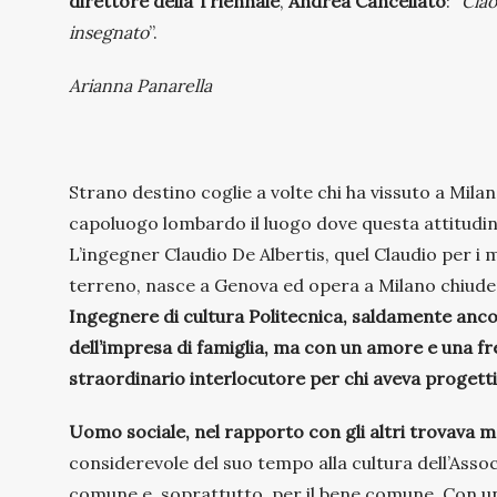
direttore della Triennale
,
Andrea Cancellato
: “
Ciao
insegnato
”.
Arianna Panarella
Strano destino coglie a volte chi ha vissuto a Mila
capoluogo lombardo il luogo dove questa attitudine 
L’ingegner Claudio De Albertis, quel Claudio per i 
terreno, nasce a Genova ed opera a Milano chiuden
Ingegnere di cultura Politecnica, saldamente anco
dell’impresa di famiglia, ma con un amore e una fr
straordinario interlocutore per chi aveva progett
Uomo sociale, nel rapporto con gli altri trovava mo
considerevole del suo tempo alla cultura dell’Assoc
comune e, soprattutto, per il bene comune. Con un