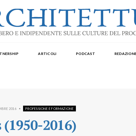
ale: dal 2015. Iscrizione al Tribunale di Torino n. 10213 del 24/09/2020 - ISSN 2284
oredattrice: Laura Milan. Redazione: Cristiana Chiorino, Luigi Bartolomei, Ilaria L
TNERSHIP
ARTICOLI
PODCAST
REDAZION
aldo Spina. Editore Delegato per The Architectural Post: Luca Gibello.
MBRE 2016
•
PROFESSIONE E FORMAZIONE
s (1950-2016)