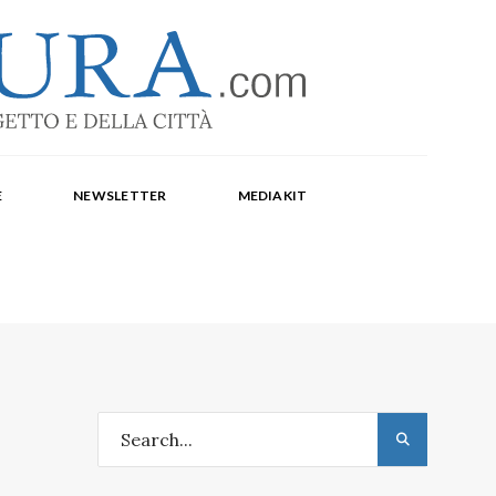
-1369
a Corte, Milena Farina, Arianna Panarella, Maria
E
NEWSLETTER
MEDIAKIT