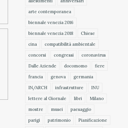
allestimenti
anniversari
arte contemporanea
biennale venezia 2016
biennale venezia 2018
Chiese
cina
compatibilità ambientale
concorsi
congressi
coronavirus
o
Dalle Aziende
docomomo
fiere
francia
genova
germania
IN/ARCH
infrastrutture
INU
lettere al Giornale
libri
Milano
mostre
musei
paesaggio
parigi
patrimonio
Pianificazione