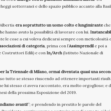
cheggi sotterranei e dello spazio pubblico accanto alla Basi
 Albertis
era soprattutto un uomo colto e lungimirante
che
he hanno avuto la possibilità di lavorare con lui.
Instancabi
nte le cose a cui voleva dedicarsi sempre con meticolosità 
ssociazioni di categoria
, prima con l’
Assimprendil
e poi a
 Costruttori Edili) e con
In/Arch
(Istituto Nazionale di
per la Triennale di Milano, ormai diventata quasi una seco
so tutto se stesso riuscendo ad ottenere importanti risult
me lui stesso ci aveva raccontato, era molto orgoglioso; e 
mesi della prossima Esposizione del 2019.
ndiamo avanti!
”; e prendendo in prestito le parole del