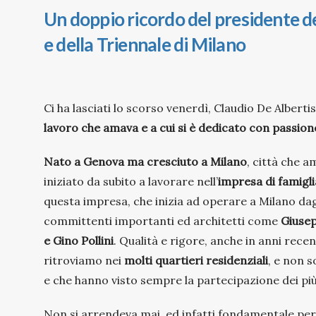
Un doppio ricordo del presidente de
e della Triennale di Milano
Ci ha lasciati lo scorso venerdì, Claudio De Alberti
lavoro che amava e a cui si è dedicato con passione
Nato a Genova ma cresciuto a Milano
, città che 
iniziato da subito a lavorare nell’
impresa di famigli
questa impresa, che inizia ad operare a Milano dagl
committenti importanti ed architetti come
Giusep
e Gino Pollini
. Qualità e rigore, anche in anni recen
ritroviamo nei
molti quartieri residenziali
, e non 
e che hanno visto sempre la partecipazione dei più 
Non si arrendeva mai, ed infatti fondamentale per l