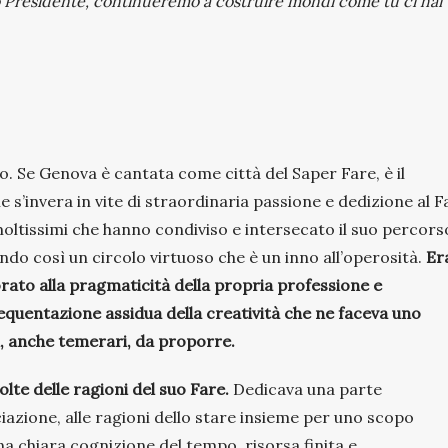
 Presidente, continueremo a costruire mondi come tu ci hai
no. Se Genova è cantata come città del Saper Fare, è il
s’invera in vite di straordinaria passione e dedizione al F
moltissimi che hanno condiviso e intersecato il suo percors
do così un circolo virtuoso che è un inno all’operosità.
Er
rato alla pragmaticità della propria professione e
equentazione assidua della creatività che ne faceva uno
i, anche temerari, da proporre.
lte delle ragioni del suo Fare.
Dedicava una parte
iazione, alle ragioni dello stare insieme per uno scopo
a chiara cognizione del tempo, risorsa finita e