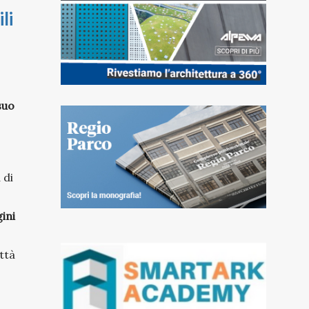
li
suo
 di
gini
ttà