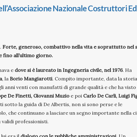
ll’Associazione Nazionale Costruttori Edi
s.
Forte, generoso, combattivo nella vita e soprattutto nel 
 fino all’ultimo giorno.
amava e
dove si è laureato in Ingegneria civile, nel 1976
. Ha
a
, la
Borio Mangiarotti
. Compito importante, data la storia
i anni venti con manufatti di grande qualità e che ha visto
pe De Finetti, Giovanni Muzio
e poi
Carlo De Carli, Luigi Fi
ti sotto la guida di De Albertis, non si sono perse e le
solo, che continuano a lasciare un segno importante nella ci
validi professionisti.
ui era il
dialogo con le pubbliche amministrazioni
. Un