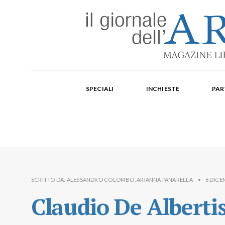
Edizione mensile cartacea: 2002-2014. Edizione digit
Fondatore: Carlo Olmo. Direttore: Michele Roda. Cap
SPECIALI
INCHIESTE
PAR
Paola Repellino, Veronica Rodenigo, Cecilia Rosa, Ub
SCRITTO DA:
ALESSANDRO COLOMBO
,
ARIANNA PANARELLA
•
6 DICE
Claudio De Alberti