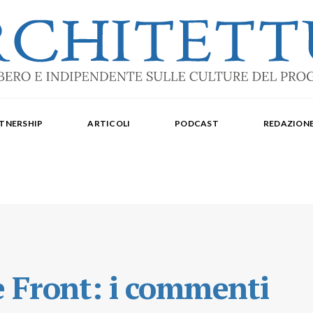
ale: dal 2015. Iscrizione al Tribunale di Torino n. 10213 del 24/09/2020 - ISSN 2284
oredattrice: Laura Milan. Redazione: Cristiana Chiorino, Luigi Bartolomei, Ilaria L
TNERSHIP
ARTICOLI
PODCAST
REDAZION
aldo Spina. Editore Delegato per The Architectural Post: Luca Gibello.
 Front: i commenti