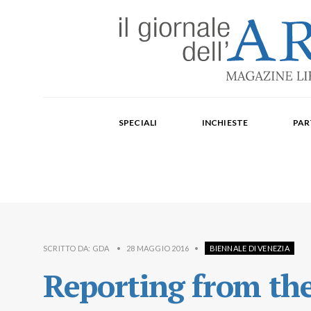
Edizione mensile cartacea: 2002-2014. Edizione digit
Fondatore: Carlo Olmo. Direttore: Michele Roda. Cap
SPECIALI
INCHIESTE
PAR
Paola Repellino, Veronica Rodenigo, Cecilia Rosa, Ub
SCRITTO DA:
GDA
•
28 MAGGIO 2016
•
BIENNALE DI VENEZIA
Reporting from the