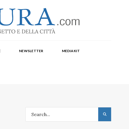
-1369
a Corte, Milena Farina, Arianna Panarella, Maria
E
NEWSLETTER
MEDIAKIT