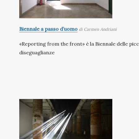
Biennale a passo d’uomo
di Carmen Andriani
«Reporting from the front» è la Biennale delle picc
diseguaglianze