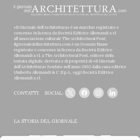
«Il Giornale dell’Architettura» è un marchio registrato e
concesso in licenza da Società Editrice Allemandi a r.l.
all’associazione culturale The Architectural Post;
ilgiornaledellarchitettura.com è un Domain Name
registrato e concesso in licenza da Società Editrice
Allemandi a r.l. a The Architectural Post, editore della
testata digitale, derivata e di proprietà di «Il Giornale
dell’Architettura» fondato nell’anno 2002 dalla casa editrice
Umberto Allemandi & C. S.p.A., oggi Società Editrice
Allemandi a r.l.
x
facebook
instagram
linkedin
CONTATTI
SOCIAL:
LA STORIA DEL GIORNALE