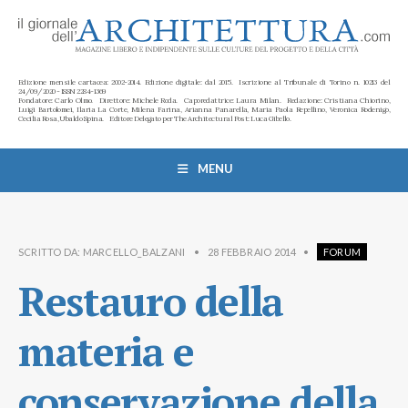
Edizione mensile cartacea: 2002-2014. Edizione digitale: dal 2015. Iscrizione al Tribunale di Torino n. 10213 del
24/09/2020 - ISSN 2284-1369
Fondatore: Carlo Olmo. Direttore: Michele Roda. Caporedattrice: Laura Milan. Redazione: Cristiana Chiorino,
Luigi Bartolomei, Ilaria La Corte, Milena Farina, Arianna Panarella, Maria Paola Repellino, Veronica Rodenigo,
Cecilia Rosa, Ubaldo Spina. Editore Delegato per The Architectural Post: Luca Gibello.
MENU
SCRITTO DA:
MARCELLO_BALZANI
•
28 FEBBRAIO 2014
•
FORUM
Restauro della
materia e
conservazione della