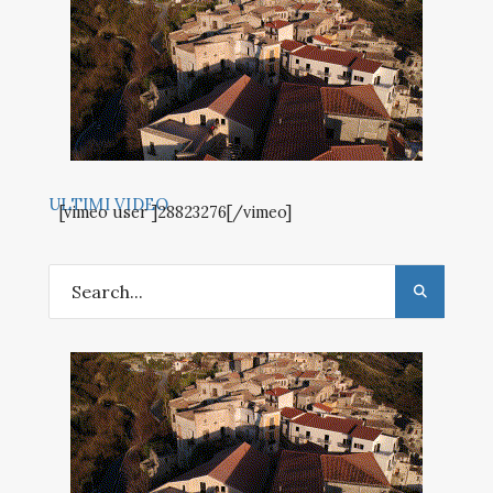
ULTIMI VIDEO
[vimeo user ]28823276[/vimeo]