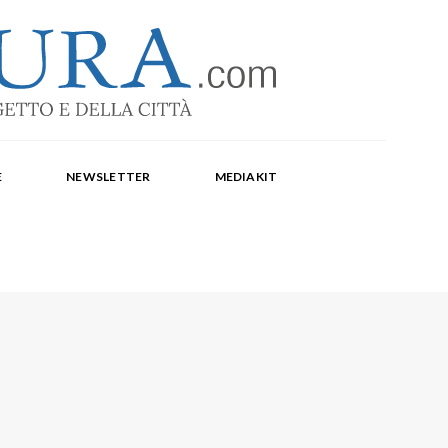
-1369
a Corte, Milena Farina, Arianna Panarella, Maria
E
NEWSLETTER
MEDIAKIT