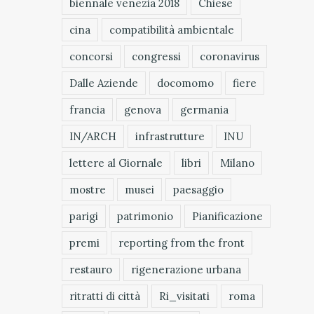
biennale venezia 2018
Chiese
cina
compatibilità ambientale
concorsi
congressi
coronavirus
Dalle Aziende
docomomo
fiere
francia
genova
germania
IN/ARCH
infrastrutture
INU
lettere al Giornale
libri
Milano
mostre
musei
paesaggio
parigi
patrimonio
Pianificazione
premi
reporting from the front
restauro
rigenerazione urbana
ritratti di città
Ri_visitati
roma