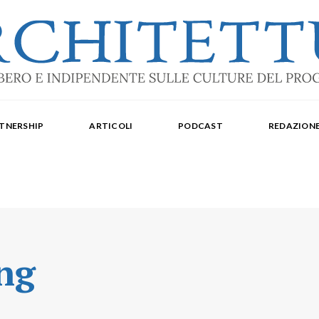
ale: dal 2015. Iscrizione al Tribunale di Torino n. 10213 del 24/09/2020 - ISSN 2284
oredattrice: Laura Milan. Redazione: Cristiana Chiorino, Luigi Bartolomei, Ilaria L
TNERSHIP
ARTICOLI
PODCAST
REDAZION
aldo Spina. Editore Delegato per The Architectural Post: Luca Gibello.
ng