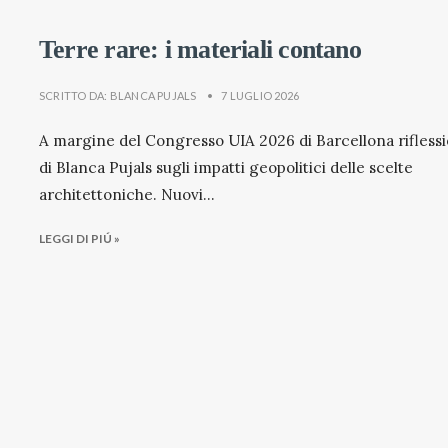
Terre rare: i materiali contano
SCRITTO DA:
BLANCA PUJALS
•
7 LUGLIO 2026
A margine del Congresso UIA 2026 di Barcellona rifless
di Blanca Pujals sugli impatti geopolitici delle scelte
architettoniche. Nuovi
...
LEGGI DI PIÚ »