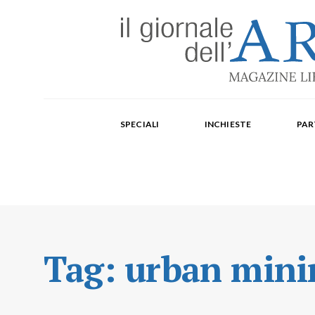
Edizione mensile cartacea: 2002-2014. Edizione digit
Fondatore: Carlo Olmo. Direttore: Michele Roda. Cap
SPECIALI
INCHIESTE
PAR
Paola Repellino, Veronica Rodenigo, Cecilia Rosa, Ub
Tag:
urban mini