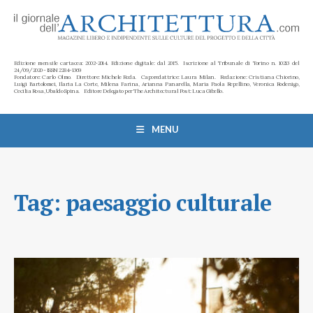
Edizione mensile cartacea: 2002-2014. Edizione digitale: dal 2015. Iscrizione al Tribunale di Torino n. 10213 del
24/09/2020 - ISSN 2284-1369
Fondatore: Carlo Olmo. Direttore: Michele Roda. Caporedattrice: Laura Milan. Redazione: Cristiana Chiorino,
Luigi Bartolomei, Ilaria La Corte, Milena Farina, Arianna Panarella, Maria Paola Repellino, Veronica Rodenigo,
Cecilia Rosa, Ubaldo Spina. Editore Delegato per The Architectural Post: Luca Gibello.
MENU
Tag:
paesaggio culturale