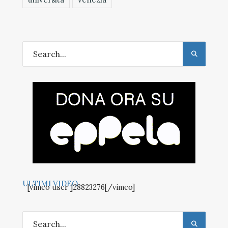
ULTIMI VIDEO
[vimeo user ]28823276[/vimeo]