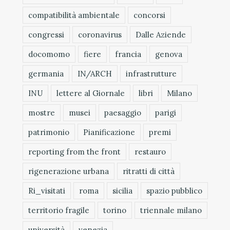
compatibilità ambientale
concorsi
congressi
coronavirus
Dalle Aziende
docomomo
fiere
francia
genova
germania
IN/ARCH
infrastrutture
INU
lettere al Giornale
libri
Milano
mostre
musei
paesaggio
parigi
patrimonio
Pianificazione
premi
reporting from the front
restauro
rigenerazione urbana
ritratti di città
Ri_visitati
roma
sicilia
spazio pubblico
territorio fragile
torino
triennale milano
università
venezia