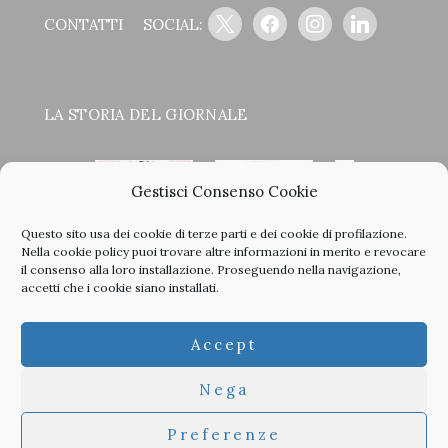
x
facebook
instagram
linkedin
CONTATTI
SOCIAL:
LA STORIA DEL GIORNALE
Gestisci Consenso Cookie
Questo sito usa dei cookie di terze parti e dei cookie di profilazione.
<
>
Nella
cookie policy
puoi trovare altre informazioni in merito e revocare
il consenso alla loro installazione. Proseguendo nella navigazione,
accetti che i cookie siano installati.
Clicca sulle copertine, scopri la storia del giornale e sfoglia
Accept
tutti i nostri vecchi numeri in PDF.
Nega
Preferenze
© 2026 TheArchitecturalPost -
Privacy
-
Informativa Cookies
-