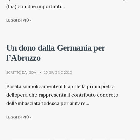
(Iba) con due importanti
...
LEGGI DI PIÚ »
Un dono dalla Germania per
l’Abruzzo
SCRITTO DA:
GDA
•
15 GIUGNO 2010
Posata simbolicamente il 6 aprile la prima pietra
dellopera che rappresenta il contributo concreto
dellAmbasciata tedesca per aiutare
...
LEGGI DI PIÚ »