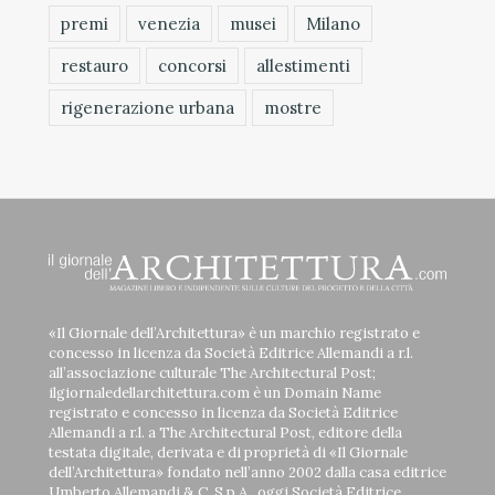
premi
venezia
musei
Milano
restauro
concorsi
allestimenti
rigenerazione urbana
mostre
«Il Giornale dell’Architettura» è un marchio registrato e
concesso in licenza da Società Editrice Allemandi a r.l.
all’associazione culturale The Architectural Post;
ilgiornaledellarchitettura.com è un Domain Name
registrato e concesso in licenza da Società Editrice
Allemandi a r.l. a The Architectural Post, editore della
testata digitale, derivata e di proprietà di «Il Giornale
dell’Architettura» fondato nell’anno 2002 dalla casa editrice
Umberto Allemandi & C. S.p.A., oggi Società Editrice