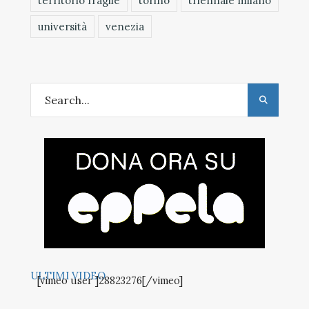
territorio fragile
torino
triennale milano
università
venezia
ULTIMI VIDEO
[vimeo user ]28823276[/vimeo]