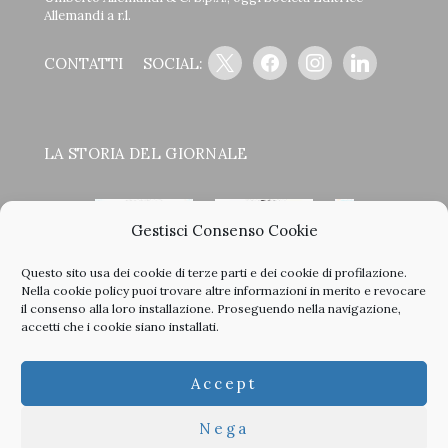
Allemandi a r.l.
x
facebook
instagram
linkedin
CONTATTI
SOCIAL:
LA STORIA DEL GIORNALE
Gestisci Consenso Cookie
Questo sito usa dei cookie di terze parti e dei cookie di profilazione.
<
>
Nella
cookie policy
puoi trovare altre informazioni in merito e revocare
il consenso alla loro installazione. Proseguendo nella navigazione,
accetti che i cookie siano installati.
Clicca sulle copertine, scopri la storia del giornale e sfoglia
Accept
tutti i nostri vecchi numeri in PDF.
Nega