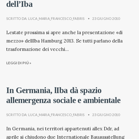
dell’Iba
SCRITTO DA:
LUCA_MARIA_FRANCESCO_FABRIS
•
23 GIUGNO 2010
Lestate prossima si apre anche la presentazione «di
mezzo» dellIba Hamburg 2013. Se tutti parlano della
trasformazione dei vecchi
...
LEGGI DI PIÚ »
In Germania, lIba dà spazio
allemergenza sociale e ambientale
SCRITTO DA:
LUCA_MARIA_FRANCESCO_FABRIS
•
23 GIUGNO 2010
In Germania, nei territori appartenuti allex Ddr, ad
aprile si chiudono due Internationale Bauausstellung