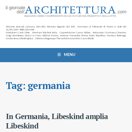
Edizione mensile cartacea: 2002-2014. Edizione digitale: dal 2015. Iscrizione al Tribunale di Torino n. 10213 del
24/09/2020 - ISSN 2284-1369
Fondatore: Carlo Olmo. Direttore: Michele Roda. Caporedattrice: Laura Milan. Redazione: Cristiana Chiorino,
Luigi Bartolomei, Ilaria La Corte, Milena Farina, Arianna Panarella, Maria Paola Repellino, Veronica Rodenigo,
Cecilia Rosa, Ubaldo Spina. Editore Delegato per The Architectural Post: Luca Gibello.
MENU
Tag:
germania
In Germania, Libeskind amplia
Libeskind