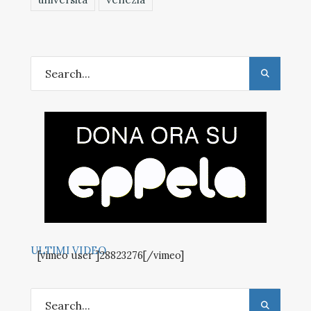
ULTIMI VIDEO
[vimeo user ]28823276[/vimeo]