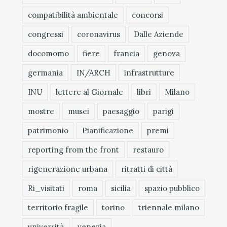
compatibilità ambientale
concorsi
congressi
coronavirus
Dalle Aziende
docomomo
fiere
francia
genova
germania
IN/ARCH
infrastrutture
INU
lettere al Giornale
libri
Milano
mostre
musei
paesaggio
parigi
patrimonio
Pianificazione
premi
reporting from the front
restauro
rigenerazione urbana
ritratti di città
Ri_visitati
roma
sicilia
spazio pubblico
territorio fragile
torino
triennale milano
università
venezia