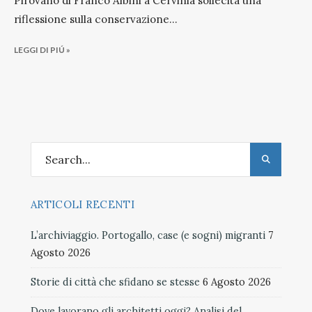
Pirovano di Franco Albini a Cervinia sollecita una
riflessione sulla conservazione
...
LEGGI DI PIÚ »
ARTICOLI RECENTI
L’archiviaggio. Portogallo, case (e sogni) migranti
7
Agosto 2026
Storie di città che sfidano se stesse
6 Agosto 2026
Dove lavorano gli architetti oggi? Analisi del