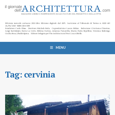
Edizione mensile cartacea: 2002-2014. Edizione digitale: dal 2015. Iscrizione al Tribunale di Torino n. 10213 del
24/09/2020 - ISSN 2284-1369
Fondatore: Carlo Olmo. Direttore: Michele Roda. Caporedattrice: Laura Milan. Redazione: Cristiana Chiorino,
Luigi Bartolomei, Ilaria La Corte, Milena Farina, Arianna Panarella, Maria Paola Repellino, Veronica Rodenigo,
Cecilia Rosa, Ubaldo Spina. Editore Delegato per The Architectural Post: Luca Gibello.
MENU
Tag:
cervinia