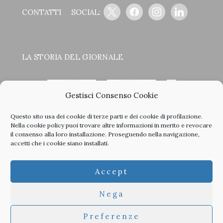
x
facebook
instagram
linkedin
CONTATTI
SOCIAL:
LA STORIA DEL GIORNALE
Gestisci Consenso Cookie
Questo sito usa dei cookie di terze parti e dei cookie di profilazione.
<
>
Nella
cookie policy
puoi trovare altre informazioni in merito e revocare
il consenso alla loro installazione. Proseguendo nella navigazione,
accetti che i cookie siano installati.
Clicca sulle copertine, scopri la storia del giornale e sfoglia
Accept
tutti i nostri vecchi numeri in PDF.
Nega
Preferenze
© 2026 TheArchitecturalPost -
Privacy
-
Informativa Cookies
-