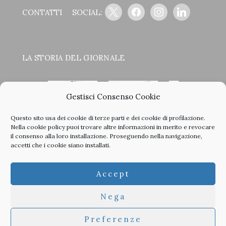
x
facebook
instagram
linkedin
CONTATTI
SOCIAL:
LA STORIA DEL GIORNALE
Gestisci Consenso Cookie
Questo sito usa dei cookie di terze parti e dei cookie di profilazione.
<
>
Nella
cookie policy
puoi trovare altre informazioni in merito e revocare
il consenso alla loro installazione. Proseguendo nella navigazione,
accetti che i cookie siano installati.
Clicca sulle copertine, scopri la storia del giornale e sfoglia
Accept
tutti i nostri vecchi numeri in PDF.
Nega
Preferenze
© 2026 TheArchitecturalPost -
Privacy
-
Informativa Cookies
-