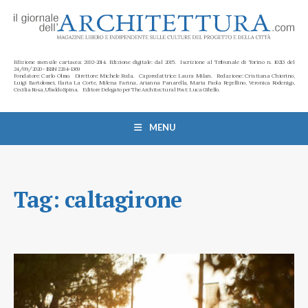
Edizione mensile cartacea: 2002-2014. Edizione digitale: dal 2015. Iscrizione al Tribunale di Torino n. 10213 del
24/09/2020 - ISSN 2284-1369
Fondatore: Carlo Olmo. Direttore: Michele Roda. Caporedattrice: Laura Milan. Redazione: Cristiana Chiorino,
Luigi Bartolomei, Ilaria La Corte, Milena Farina, Arianna Panarella, Maria Paola Repellino, Veronica Rodenigo,
Cecilia Rosa, Ubaldo Spina. Editore Delegato per The Architectural Post: Luca Gibello.
MENU
Tag:
caltagirone