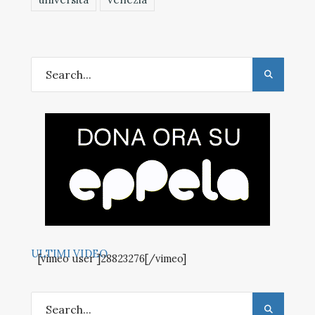
ULTIMI VIDEO
[vimeo user ]28823276[/vimeo]