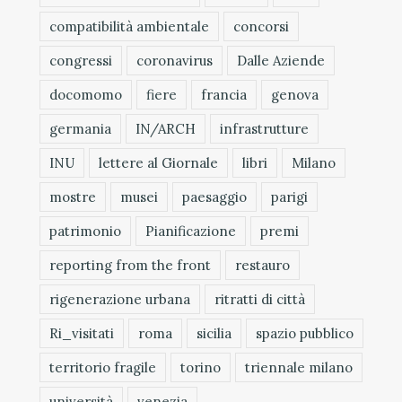
compatibilità ambientale
concorsi
congressi
coronavirus
Dalle Aziende
docomomo
fiere
francia
genova
germania
IN/ARCH
infrastrutture
INU
lettere al Giornale
libri
Milano
mostre
musei
paesaggio
parigi
patrimonio
Pianificazione
premi
reporting from the front
restauro
rigenerazione urbana
ritratti di città
Ri_visitati
roma
sicilia
spazio pubblico
territorio fragile
torino
triennale milano
università
venezia