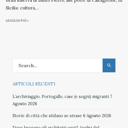
nella Riserva di Santo Pietro, alle porte di Caltagirone, in
Sicilia: cultura,
...
LEGGI DI PIÚ »
ARTICOLI RECENTI
L’archiviaggio. Portogallo, case (e sogni) migranti
7
Agosto 2026
Storie di città che sfidano se stesse
6 Agosto 2026
Dove lavorano gli architetti oggi? Analisi del