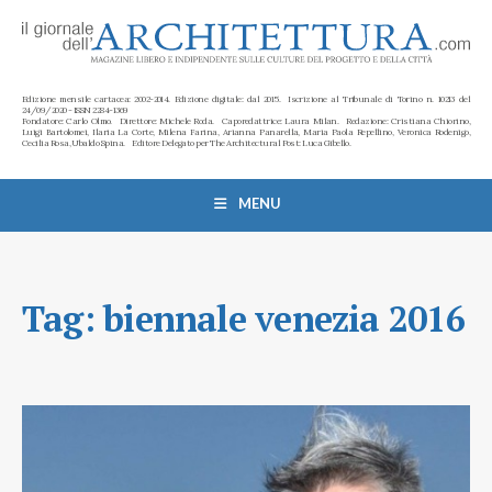
Edizione mensile cartacea: 2002-2014. Edizione digitale: dal 2015. Iscrizione al Tribunale di Torino n. 10213 del
24/09/2020 - ISSN 2284-1369
Fondatore: Carlo Olmo. Direttore: Michele Roda. Caporedattrice: Laura Milan. Redazione: Cristiana Chiorino,
Luigi Bartolomei, Ilaria La Corte, Milena Farina, Arianna Panarella, Maria Paola Repellino, Veronica Rodenigo,
Cecilia Rosa, Ubaldo Spina. Editore Delegato per The Architectural Post: Luca Gibello.
MENU
Tag:
biennale venezia 2016