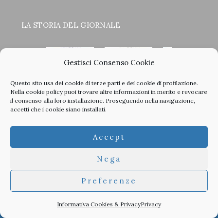
LA STORIA DEL GIORNALE
Gestisci Consenso Cookie
Questo sito usa dei cookie di terze parti e dei cookie di profilazione.
<
>
Nella
cookie policy
puoi trovare altre informazioni in merito e revocare
il consenso alla loro installazione. Proseguendo nella navigazione,
accetti che i cookie siano installati.
Clicca sulle copertine, scopri la storia del giornale e sfoglia
Accept
tutti i nostri vecchi numeri in PDF.
Nega
Preferenze
© 2026 TheArchitecturalPost -
Privacy
-
Informativa Cookies
-
Developed by
Studioata
Informativa Cookies & Privacy
Privacy