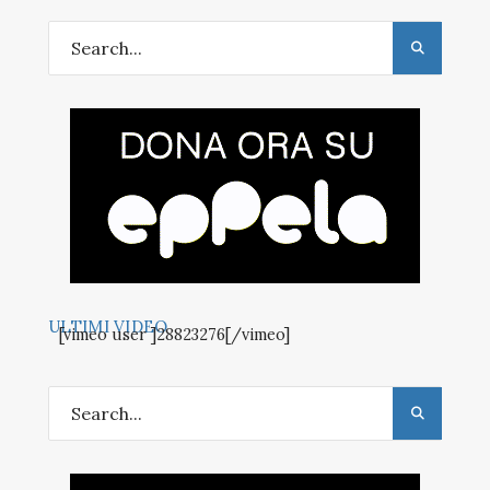
ULTIMI VIDEO
[vimeo user ]28823276[/vimeo]